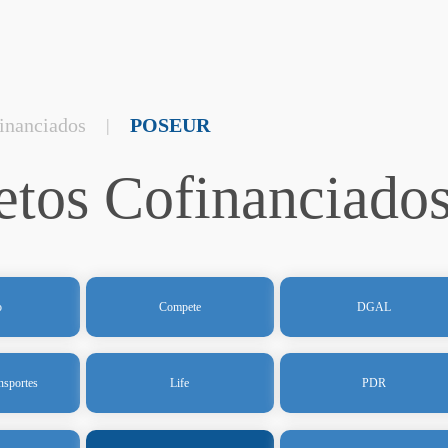
financiados
POSEUR
|
etos Cofinanciado
o
Compete
DGAL
nsportes
Life
PDR