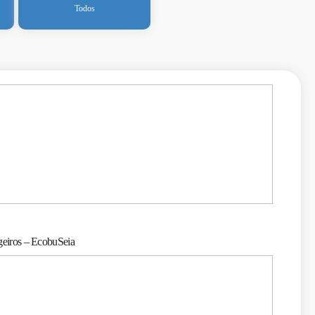
Todos
geiros – EcobuSeia