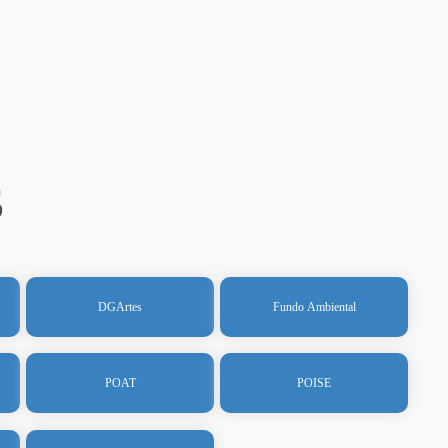
s
DGArtes
Fundo Ambiental
POAT
POISE