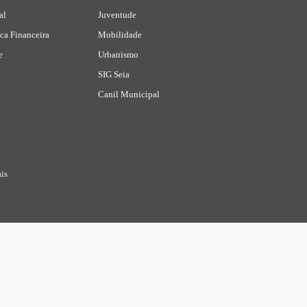
al
Juventude
ca Financeira
Mobilidade
e
Urbanismo
SIG Seia
Canil Municipal
is