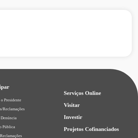
ipar
Serviços Online
 o Presidente
Visitar
es/Reclamações
Investir
 Denúncia
o Pública
Projetos Cofinanciados
 Reclamações