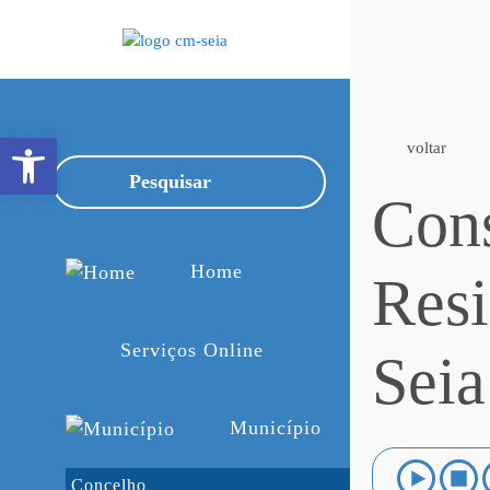
Open toolbar
voltar
Cons
Home
Resi
Serviços Online
Seia
Município
Concelho