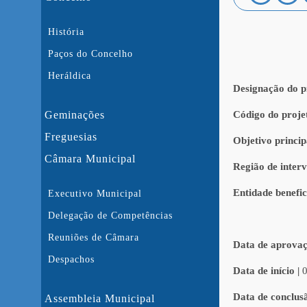
História
Paços do Concelho
Heráldica
Designação do p
Código do proje
Geminações
Freguesias
Objetivo princip
Câmara Municipal
Região de inter
Entidade benefic
Executivo Municipal
Delegação de Competências
Reuniões de Câmara
Data de aprovaç
Despachos
Data de início |
Data de conclus
Assembleia Municipal