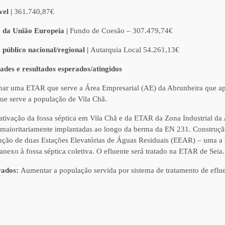
vel |
361.740,87€
o da União Europeia |
Fundo de Coesão – 307.479,74€
 público nacional/regional |
Autarquia Local 54.261,13€
dades e resultados esperados/atingidos
ar uma ETAR que serve a Área Empresarial (AE) da Abrunheira que apre
que serve a população de Vila Chã.
ivação da fossa séptica em Vila Chã e da ETAR da Zona Industrial da
o maioritariamente implantadas ao longo da berma da EN 231. Construção
rução de duas Estações Elevatórias de Águas Residuais (EEAR) – uma a s
anexo à fossa séptica coletiva. O efluente será tratado na ETAR de Seia.
rados:
Aumentar a população servida por sistema de tratamento de eflu