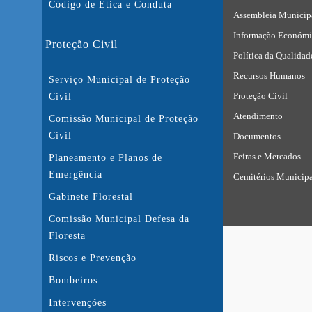
Código de Ética e Conduta
Assembleia Municip
Informação Económi
Proteção Civil
Política da Qualidad
Recursos Humanos
Serviço Municipal de Proteção
Proteção Civil
Civil
Atendimento
Comissão Municipal de Proteção
Civil
Documentos
Feiras e Mercados
Planeamento e Planos de
Emergência
Cemitérios Municipa
Gabinete Florestal
Comissão Municipal Defesa da
Floresta
Riscos e Prevenção
Bombeiros
Intervenções