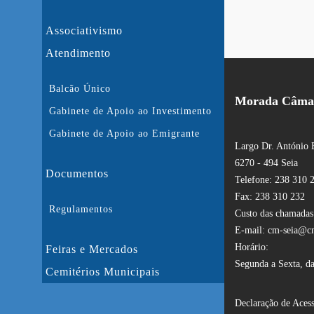
Associativismo
Atendimento
Balcão Único
Morada Câmar
Gabinete de Apoio ao Investimento
Gabinete de Apoio ao Emigrante
Largo Dr. António 
6270 - 494 Seia
Documentos
Telefone: 238 310 
Fax: 238 310 232
Regulamentos
Custo das chamadas:
E-mail: cm-seia@cm
Horário:
Feiras e Mercados
Segunda a Sexta, da
Cemitérios Municipais
Declaração de Acess