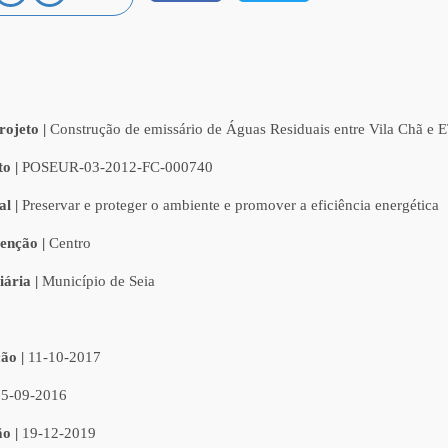
rojeto |
Construção de emissário de Águas Residuais entre Vila Chã e 
to |
POSEUR-03-2012-FC-000740
al |
Preservar e proteger o ambiente e promover a eficiência energética
venção
|
Centro
iária |
Município de Seia
ão |
11-10-2017
05-09-2016
ão |
19-12-2019