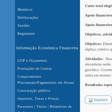
Custo total elegí
Membros
Apoio financeir
Deliberações
Apoio financeiro
Sessões
Regimento
Objetivos, ativi
Objetivos:
Elimin
Informação Económica Financeira
séptica coletiva 
Atividades:
Desat
GOP e Orçamento
elevatórias serã
Prestações de Contas
gravítico. Const
outra em terreno 
Compromissos
Plurianuais/Pagamentos em Atraso
Resultados espe
Contratação pública
Impostos, Taxas e Preços
Imprimir
Pareceres | Vistos | Relatórios de