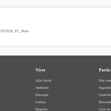
Viver
Partic
Ação Social
Fale com
Ambiente
Sugestõ
Educação
Canal de
Cultura
Discussã
Desporto
Livro de