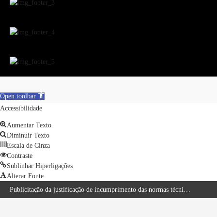
Open toolbar
Accessibilidade
Aumentar Texto
Diminuir Texto
Escala de Cinza
Contraste
Sublinhar Hiperligações
Alterar Fonte
Reset
Publicitação da justificação de incumprimento das normas técnicas de acessibilidade – Hotel Eurosol Seia Camelo
Encerramento temporário do Complexo Desportivo Municipal 2