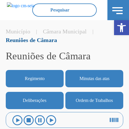
Ope
Município
Câmara Municipal
|
|
Reuniões de Câmara
Reuniões de Câmara
Regimento
Minutas das atas
Deliberações
Ordem de Trabalhos