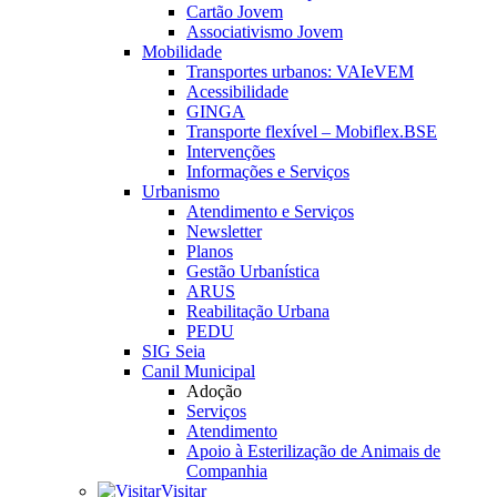
Cartão Jovem
Associativismo Jovem
Mobilidade
Transportes urbanos: VAIeVEM
Acessibilidade
GINGA
Transporte flexível – Mobiflex.BSE
Intervenções
Informações e Serviços
Urbanismo
Atendimento e Serviços
Newsletter
Planos
Gestão Urbanística
ARUS
Reabilitação Urbana
PEDU
SIG Seia
Canil Municipal
Adoção
Serviços
Atendimento
Apoio à Esterilização de Animais de
Companhia
Visitar