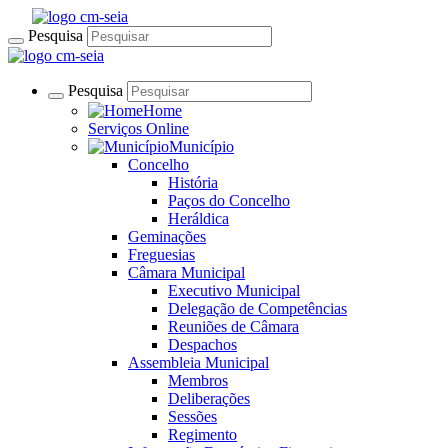
Pesquisa
Pesquisa
Home
Serviços Online
Município
Concelho
História
Paços do Concelho
Heráldica
Geminações
Freguesias
Câmara Municipal
Executivo Municipal
Delegação de Competências
Reuniões de Câmara
Despachos
Assembleia Municipal
Membros
Deliberações
Sessões
Regimento