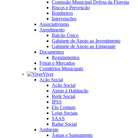
Comissão Municipal Defesa da Floresta
Riscos e Prevenção
Bombeiros
Intervenções
Associativismo
Atendimento
Balcão Único
Gabinete de Apoio ao Investimento
Gabinete de Apoio ao Emigrante
Documentos
Regulamentos
Feiras e Mercados
Cemitérios Municipais
Viver
Ação Social
Ação Social
Apoio à Habitação
Rede Social
IPSS
Elo Comum
Lojas Sociais
SAAS
Radar Social
Ambiente
Águas e Saneamento