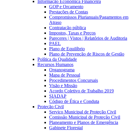
Informação Económica Financeira
GOP e Orçamento
Prestações de Contas
Compromissos Plurianuais/Pagamentos em
Atraso
Contratação pública
Impostos, Taxas e Preços
Pareceres | Vistos | Relatórios de Auditoria
PAEL
Plano de Equilíbrio
Plano de Prevenção de Riscos de Gestão
Política da Qualidade
Recursos Humanos
Organograma
Mapa de Pessoal
Procedimentos Concursais
Visão e Missão
Acordo Coletivo de Trabalho 2019
SIADAP
Código de Ética e Conduta
Proteção Civil
Serviço Municipal de Proteção Civil
Comissão Municipal de Proteção Civil
Planeamento e Planos de Emergência
Gabinete Florestal