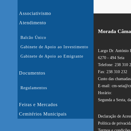
Associativismo
Atendimento
Morada Câmar
Balcão Único
Gabinete de Apoio ao Investimento
Largo Dr. António 
Gabinete de Apoio ao Emigrante
6270 - 494 Seia
Telefone: 238 310 
Fax: 238 310 232
Documentos
Custo das chamadas:
E-mail: cm-seia@cm
Regulamentos
Horário:
Segunda a Sexta, da
Feiras e Mercados
Cemitérios Municipais
Declaração de Acess
Política de privacid
Termos e condições