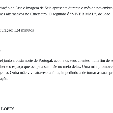
iação de Arte e Imagem de Seia apresenta durante o mês de novembro
lmes alternativos no Cineteatro. O segundo é “VIVER MAL”, de João
Duração: 124 minutos
e
l junto à costa norte de Portugal, acolhe os seus clientes, num fim de
her e o espaço que ocupa a sua mãe no meio deles. Uma mãe promove o 
enro. Outra mãe vive através da filha, impedindo-a de tomar as suas pró
tação.
 LOPES