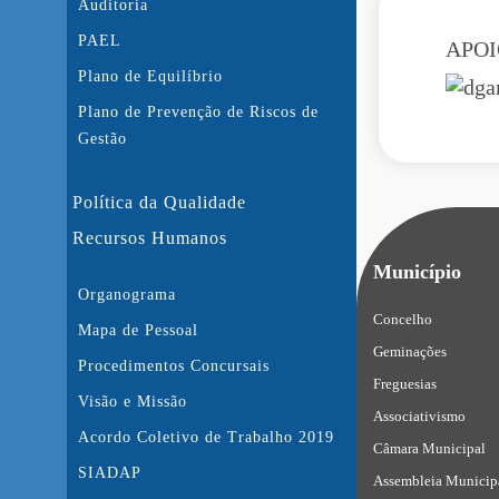
Auditoria
PAEL
APOI
Plano de Equilíbrio
Plano de Prevenção de Riscos de
Gestão
Política da Qualidade
Recursos Humanos
Município
Organograma
Concelho
Mapa de Pessoal
Geminações
Procedimentos Concursais
Freguesias
Visão e Missão
Associativismo
Acordo Coletivo de Trabalho 2019
Câmara Municipal
SIADAP
Assembleia Municip