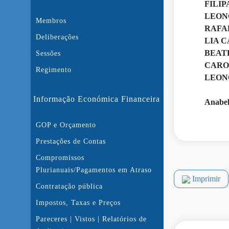
FILIP
LEON
Membros
RAFA
Deliberações
LIA 
BEAT
Sessões
CARO
Regimento
LEON
Informação Económica Financeira
Anabel
GOP e Orçamento
Prestações de Contas
Compromissos
Plurianuais/Pagamentos em Atraso
Imprimir
Contratação pública
Impostos, Taxas e Preços
Pareceres | Vistos | Relatórios de