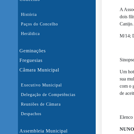
A Assoc
História
dois fi
Canijo.
Paços do Concelho
Heráldica
M/14; 
Geminações
Sinops
Freguesias
Câmara Municipal
Um hote
sua mul
Executivo Municipal
com o g
de acei
Delegação de Competências
Reuniões de Câmara
Despachos
Elenco
NUNO
Assembleia Municipal