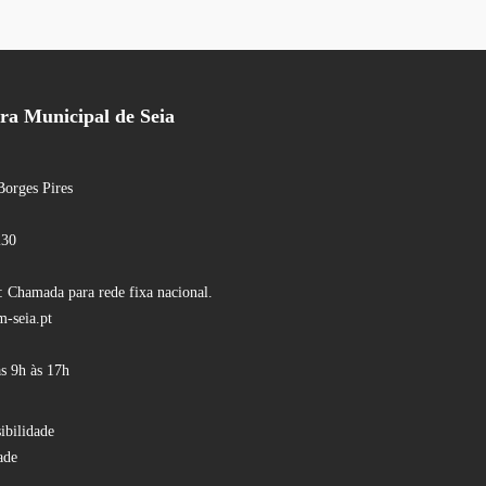
a Municipal de Seia
Borges Pires
230
 Chamada para rede fixa nacional.
-seia.pt
s 9h às 17h
ibilidade
ade