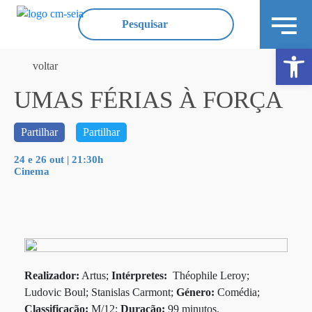
Ope
voltar
UMAS FÉRIAS À FORÇA
Partilhar
Partilhar
24 e 26 out | 21:30h
Cinema
Realizador:
Artus;
Intérpretes:
Théophile Leroy;
Ludovic Boul; Stanislas Carmont;
Género:
Comédia;
Classificação:
M/12;
Duração:
99 minutos.