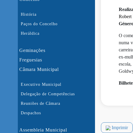
Realiz
História
Robert
Género
Paços do Concelho
Heráldica
O comed
numa vi
carreir
Geminações
ex-mulh
Freguesias
escola
Câmara Municipal
Goldwy
Bilhete
Executivo Municipal
Delegação de Competências
Reuniões de Câmara
Despachos
Imprimir
Assembleia Municipal