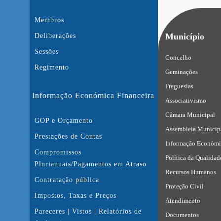
Membros
Município
Deliberações
Sessões
Concelho
Regimento
Geminações
Freguesias
Informação Económica Financeira
Associativismo
Câmara Municipal
GOP e Orçamento
Assembleia Municip
Prestações de Contas
Informação Económi
Compromissos
Política da Qualidad
Plurianuais/Pagamentos em Atraso
Recursos Humanos
Contratação pública
Proteção Civil
Impostos, Taxas e Preços
Atendimento
Pareceres | Vistos | Relatórios de
Documentos