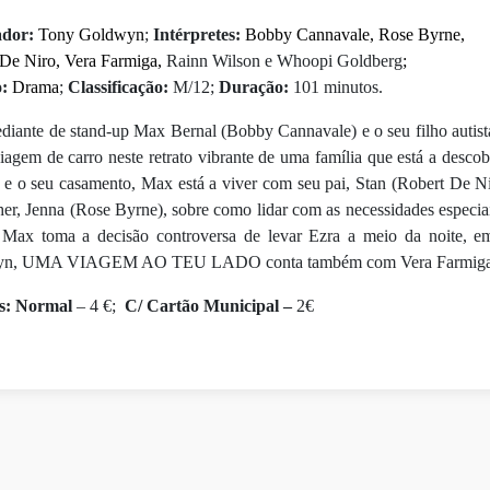
ador:
Tony Goldwyn
;
Intérpretes:
Bobby Cannavale, Rose Byrne,
 De Niro, Vera Farmiga,
Rainn Wilson e Whoopi Goldberg
;
:
Drama
;
Classificação:
M/12;
Duração:
101 minutos.
iante de stand-up Max Bernal (Bobby Cannavale) e o seu filho autista 
agem de carro neste retrato vibrante de uma família que está a desco
a e o seu casamento, Max está a viver com seu pai, Stan (Robert De N
er, Jenna (Rose Byrne), sobre como lidar com as necessidades especi
, Max toma a decisão controversa de levar Ezra a meio da noite, e
n, UMA VIAGEM AO TEU LADO conta também com Vera Farmiga, R
s:
Normal
– 4 €;
C/ Cartão Municipal –
2
€