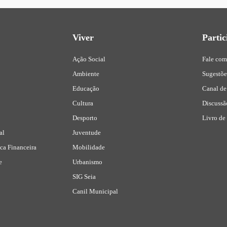
Viver
Partic
Ação Social
Fale com
Ambiente
Sugestõ
Educação
Canal de
Cultura
Discussã
Desporto
Livro de
al
Juventude
ca Financeira
Mobilidade
e
Urbanismo
SIG Seia
Canil Municipal