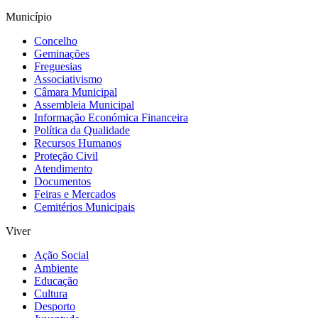
Município
Concelho
Geminações
Freguesias
Associativismo
Câmara Municipal
Assembleia Municipal
Informação Económica Financeira
Política da Qualidade
Recursos Humanos
Proteção Civil
Atendimento
Documentos
Feiras e Mercados
Cemitérios Municipais
Viver
Ação Social
Ambiente
Educação
Cultura
Desporto