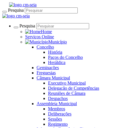
Pesquisa
Pesquisa
Home
Serviços Online
Município
Concelho
História
Paços do Concelho
Heráldica
Geminações
Freguesias
Câmara Municipal
Executivo Municipal
Delegação de Competências
Reuniões de Câmara
Despachos
Assembleia Municipal
Membros
Deliberações
Sessões
Regimento