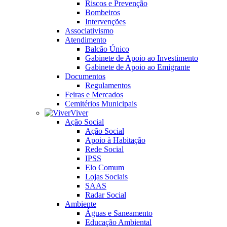
Riscos e Prevenção
Bombeiros
Intervenções
Associativismo
Atendimento
Balcão Único
Gabinete de Apoio ao Investimento
Gabinete de Apoio ao Emigrante
Documentos
Regulamentos
Feiras e Mercados
Cemitérios Municipais
Viver
Ação Social
Ação Social
Apoio à Habitação
Rede Social
IPSS
Elo Comum
Lojas Sociais
SAAS
Radar Social
Ambiente
Águas e Saneamento
Educação Ambiental