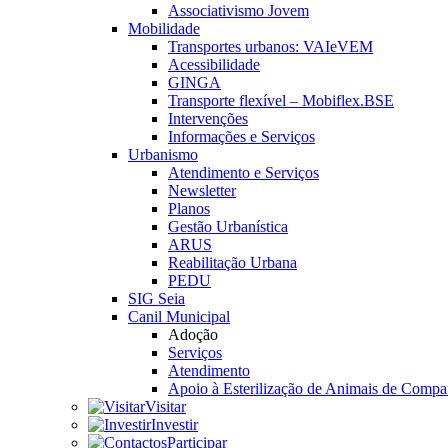
Associativismo Jovem
Mobilidade
Transportes urbanos: VAIeVEM
Acessibilidade
GINGA
Transporte flexível – Mobiflex.BSE
Intervenções
Informações e Serviços
Urbanismo
Atendimento e Serviços
Newsletter
Planos
Gestão Urbanística
ARUS
Reabilitação Urbana
PEDU
SIG Seia
Canil Municipal
Adoção
Serviços
Atendimento
Apoio à Esterilização de Animais de Compa
Visitar
Investir
Participar