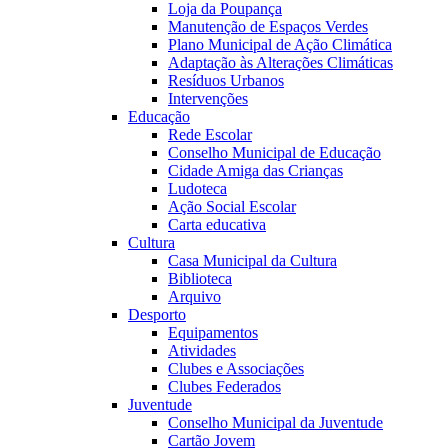
Loja da Poupança
Manutenção de Espaços Verdes
Plano Municipal de Ação Climática
Adaptação às Alterações Climáticas
Resíduos Urbanos
Intervenções
Educação
Rede Escolar
Conselho Municipal de Educação
Cidade Amiga das Crianças
Ludoteca
Ação Social Escolar
Carta educativa
Cultura
Casa Municipal da Cultura
Biblioteca
Arquivo
Desporto
Equipamentos
Atividades
Clubes e Associações
Clubes Federados
Juventude
Conselho Municipal da Juventude
Cartão Jovem