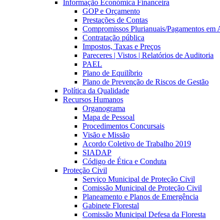
Informação Económica Financeira
GOP e Orçamento
Prestações de Contas
Compromissos Plurianuais/Pagamentos em 
Contratação pública
Impostos, Taxas e Preços
Pareceres | Vistos | Relatórios de Auditoria
PAEL
Plano de Equilíbrio
Plano de Prevenção de Riscos de Gestão
Política da Qualidade
Recursos Humanos
Organograma
Mapa de Pessoal
Procedimentos Concursais
Visão e Missão
Acordo Coletivo de Trabalho 2019
SIADAP
Código de Ética e Conduta
Proteção Civil
Serviço Municipal de Proteção Civil
Comissão Municipal de Proteção Civil
Planeamento e Planos de Emergência
Gabinete Florestal
Comissão Municipal Defesa da Floresta