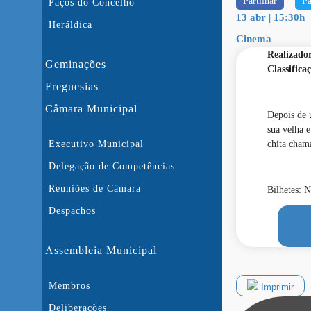
Partilhar
Pa
Paços do Concelho
13 abr | 15:30h
Heráldica
Cinema
Realizado
Geminações
Classifica
Freguesias
Câmara Municipal
Depois de 
sua velha 
Executivo Municipal
chita cham
Delegação de Competências
Reuniões de Câmara
Bilhetes: 
Despachos
Assembleia Municipal
Membros
Imprimir
Deliberações