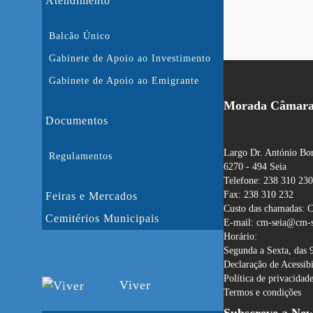
Atendimento
Balcão Único
Gabinete de Apoio ao Investimento
Gabinete de Apoio ao Emigrante
Morada Câmara 
Documentos
Largo Dr. António Bor
Regulamentos
6270 - 494 Seia
Telefone: 238 310 230
Fax: 238 310 232
Feiras e Mercados
Custo das chamadas: C
Cemitérios Municipais
E-mail: cm-seia@cm-s
Horário:
Segunda a Sexta, das 
Declaração de Acessib
Política de privacidad
Viver
Termos e condições