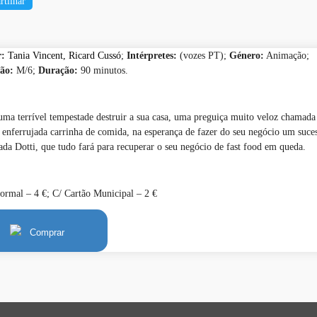
rtilhar
r:
Tania Vincent, Ricard Cussó
;
Intérpretes:
(vozes PT);
Género:
Animação
;
ção:
M/6;
Duração:
90 minutos.
uma terrível tempestade destruir a sua casa, uma preguiça muito veloz chamada
e enferrujada carrinha de comida, na esperança de fazer do seu negócio um suce
ada Dotti, que tudo fará para recuperar o seu negócio de fast food em queda.
Normal – 4 €; C/ Cartão Municipal – 2 €
Comprar