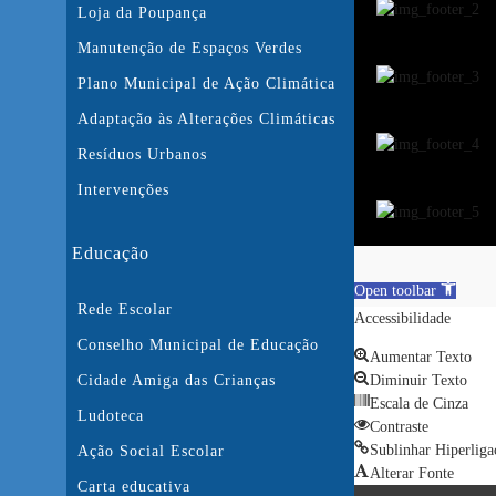
Loja da Poupança
Manutenção de Espaços Verdes
Plano Municipal de Ação Climática
Adaptação às Alterações Climáticas
Resíduos Urbanos
Intervenções
Educação
Open toolbar
Rede Escolar
Accessibilidade
Conselho Municipal de Educação
Aumentar Texto
Cidade Amiga das Crianças
Diminuir Texto
Escala de Cinza
Ludoteca
Contraste
Sublinhar Hiperliga
Ação Social Escolar
Alterar Fonte
Carta educativa