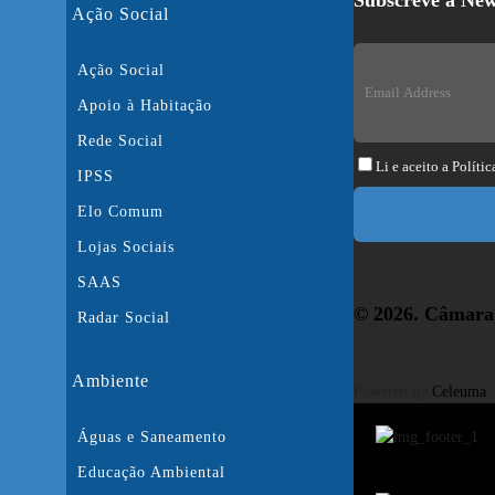
Subscreve a New
Ação Social
Ação Social
Apoio à Habitação
Rede Social
Li e aceito a
Polític
IPSS
Elo Comum
Lojas Sociais
SAAS
© 2026. Câmara 
Radar Social
Ambiente
Powered by
Celeuma
Águas e Saneamento
Educação Ambiental