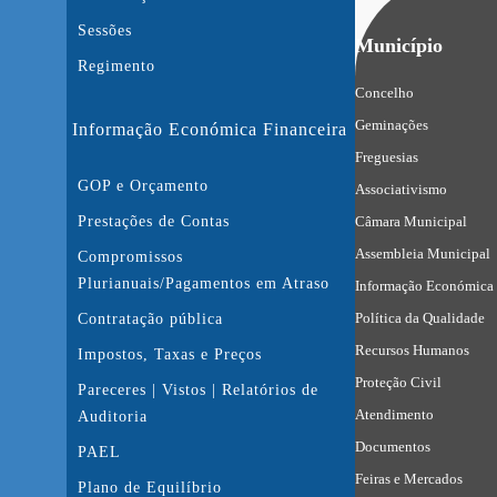
Sessões
Município
Regimento
Concelho
Geminações
Informação Económica Financeira
Freguesias
GOP e Orçamento
Associativismo
Prestações de Contas
Câmara Municipal
Assembleia Municipal
Compromissos
Plurianuais/Pagamentos em Atraso
Informação Económica 
Política da Qualidade
Contratação pública
Recursos Humanos
Impostos, Taxas e Preços
Proteção Civil
Pareceres | Vistos | Relatórios de
Atendimento
Auditoria
Documentos
PAEL
Feiras e Mercados
Plano de Equilíbrio