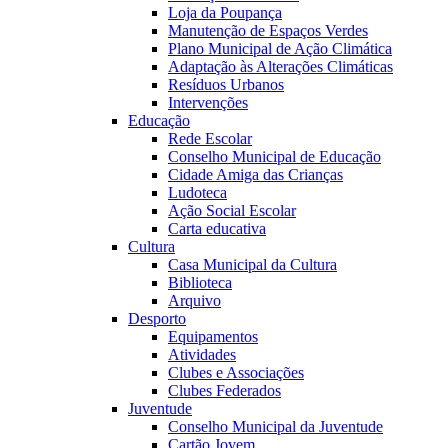
Loja da Poupança
Manutenção de Espaços Verdes
Plano Municipal de Ação Climática
Adaptação às Alterações Climáticas
Resíduos Urbanos
Intervenções
Educação
Rede Escolar
Conselho Municipal de Educação
Cidade Amiga das Crianças
Ludoteca
Ação Social Escolar
Carta educativa
Cultura
Casa Municipal da Cultura
Biblioteca
Arquivo
Desporto
Equipamentos
Atividades
Clubes e Associações
Clubes Federados
Juventude
Conselho Municipal da Juventude
Cartão Jovem