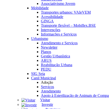
Associativismo Jovem
Mobilidade
Transportes urbanos: VAIeVEM
Acessibilidade
GINGA
Transporte flexível – Mobiflex.BSE
Intervenções
Informações e Serviços
Urbanismo
Atendimento e Serviços
Newsletter
Planos
Gestão Urbanística
ARUS
Reabilitação Urbana
PEDU
SIG Seia
Canil Municipal
Adoção
Serviços
Atendimento
Apoio à Esterilização de Animais de Compa
Visitar
Investir