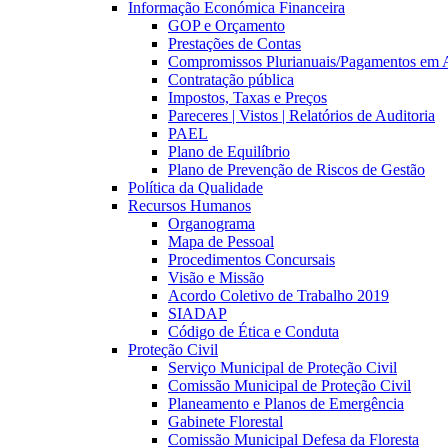
Informação Económica Financeira
GOP e Orçamento
Prestações de Contas
Compromissos Plurianuais/Pagamentos em 
Contratação pública
Impostos, Taxas e Preços
Pareceres | Vistos | Relatórios de Auditoria
PAEL
Plano de Equilíbrio
Plano de Prevenção de Riscos de Gestão
Política da Qualidade
Recursos Humanos
Organograma
Mapa de Pessoal
Procedimentos Concursais
Visão e Missão
Acordo Coletivo de Trabalho 2019
SIADAP
Código de Ética e Conduta
Proteção Civil
Serviço Municipal de Proteção Civil
Comissão Municipal de Proteção Civil
Planeamento e Planos de Emergência
Gabinete Florestal
Comissão Municipal Defesa da Floresta