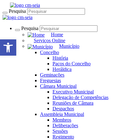
Pesquisa
Pesquisa
Home
Open toolbar
Serviços Online
Município
Concelho
História
Paços do Concelho
Heráldica
Geminações
Freguesias
Câmara Municipal
Executivo Municipal
Delegação de Competências
Reuniões de Câmara
Despachos
Assembleia Municipal
Membros
Deliberações
Sessões
Regimento