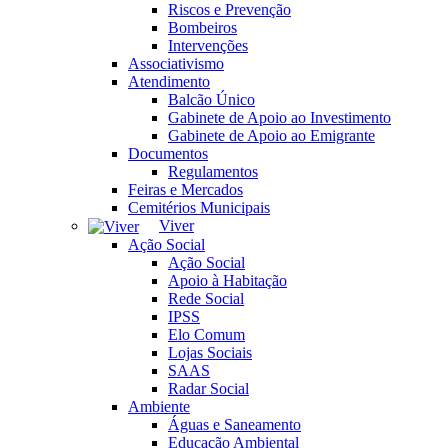
Riscos e Prevenção
Bombeiros
Intervenções
Associativismo
Atendimento
Balcão Único
Gabinete de Apoio ao Investimento
Gabinete de Apoio ao Emigrante
Documentos
Regulamentos
Feiras e Mercados
Cemitérios Municipais
Viver
Ação Social
Ação Social
Apoio à Habitação
Rede Social
IPSS
Elo Comum
Lojas Sociais
SAAS
Radar Social
Ambiente
Águas e Saneamento
Educação Ambiental