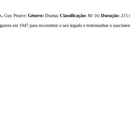
es, Guy Pearce;
Género:
Drama;
Classificação:
M/ 16;
Duração:
215 
uerra em 1947 para reconstruir o seu legado e testemunhar o nascimen