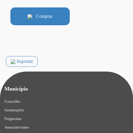
Comprar
Imprimir
Município
Concelho
Geminações
Freguesias
Associativismo