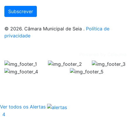
Subscrever
© 2026. Câmara Municipal de Seia .
Política de
privacidade
Powered by
Celeuma
Publicitação da justificação de incumprimento das normas
Encerra
Execução de Faixa 
Ver todos os Alertas
4