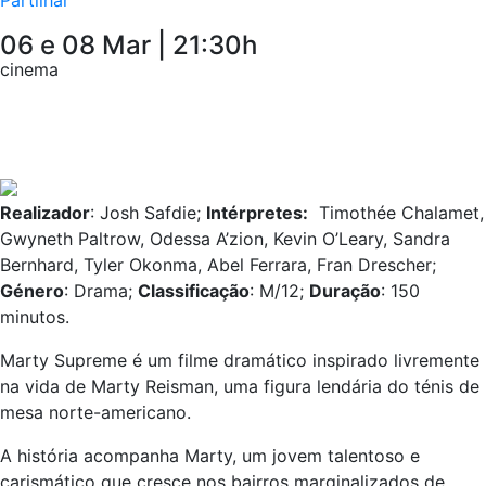
06 e 08 Mar | 21:30h
cinema
Realizador
: Josh Safdie;
Intérpretes:
Timothée Chalamet,
Gwyneth Paltrow, Odessa A’zion, Kevin O’Leary, Sandra
Bernhard, Tyler Okonma, Abel Ferrara, Fran Drescher;
Género
: Drama;
Classificação
: M/12;
Duração
: 150
minutos.
Marty Supreme é um filme dramático inspirado livremente
na vida de Marty Reisman, uma figura lendária do ténis de
mesa norte-americano.
A história acompanha Marty, um jovem talentoso e
carismático que cresce nos bairros marginalizados de