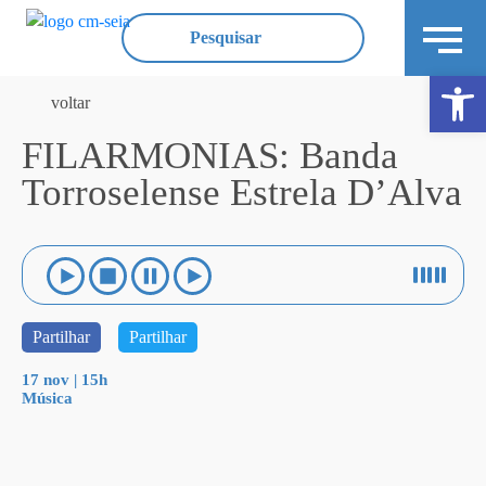
Ope
voltar
FILARMONIAS: Banda
Torroselense Estrela D’Alva
Partilhar
Partilhar
17 nov | 15h
Música