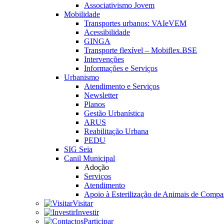
Associativismo Jovem
Mobilidade
Transportes urbanos: VAIeVEM
Acessibilidade
GINGA
Transporte flexível – Mobiflex.BSE
Intervenções
Informações e Serviços
Urbanismo
Atendimento e Serviços
Newsletter
Planos
Gestão Urbanística
ARUS
Reabilitação Urbana
PEDU
SIG Seia
Canil Municipal
Adoção
Serviços
Atendimento
Apoio à Esterilização de Animais de Compa
Visitar
Investir
Participar