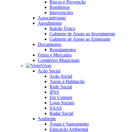
Riscos e Prevenção
Bombeiros
Intervenções
Associativismo
Atendimento
Balcão Único
Gabinete de Apoio ao Investimento
Gabinete de Apoio ao Emigrante
Documentos
Regulamentos
Feiras e Mercados
Cemitérios Municipais
Viver
Ação Social
Ação Social
Apoio à Habitação
Rede Social
IPSS
Elo Comum
Lojas Sociais
SAAS
Radar Social
Ambiente
Águas e Saneamento
Educação Ambiental