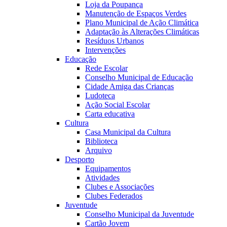
Loja da Poupança
Manutenção de Espaços Verdes
Plano Municipal de Ação Climática
Adaptação às Alterações Climáticas
Resíduos Urbanos
Intervenções
Educação
Rede Escolar
Conselho Municipal de Educação
Cidade Amiga das Crianças
Ludoteca
Ação Social Escolar
Carta educativa
Cultura
Casa Municipal da Cultura
Biblioteca
Arquivo
Desporto
Equipamentos
Atividades
Clubes e Associações
Clubes Federados
Juventude
Conselho Municipal da Juventude
Cartão Jovem