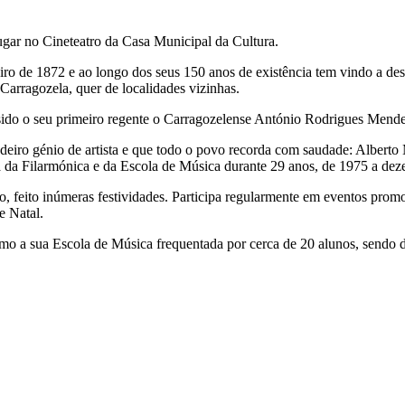
ugar no Cineteatro da Casa Municipal da Cultura.
iro de 1872 e ao longo dos seus 150 anos de existência tem vindo a dese
 Carragozela, quer de localidades vizinhas.
do sido o seu primeiro regente o Carragozelense António Rodrigues Mend
adeiro génio de artista e que todo o povo recorda com saudade: Alber
a da Filarmónica e da Escola de Música durante 29 anos, de 1975 a de
ão, feito inúmeras festividades. Participa regularmente em eventos pr
e Natal.
o a sua Escola de Música frequentada por cerca de 20 alunos, sendo di