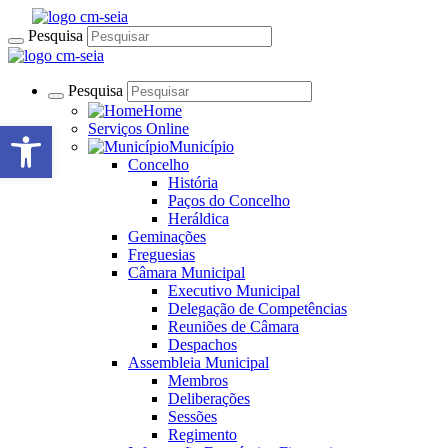
Pesquisa
Pesquisa
Home
Open toolbar
Serviços Online
Município
Concelho
História
Paços do Concelho
Heráldica
Geminações
Freguesias
Câmara Municipal
Executivo Municipal
Delegação de Competências
Reuniões de Câmara
Despachos
Assembleia Municipal
Membros
Deliberações
Sessões
Regimento