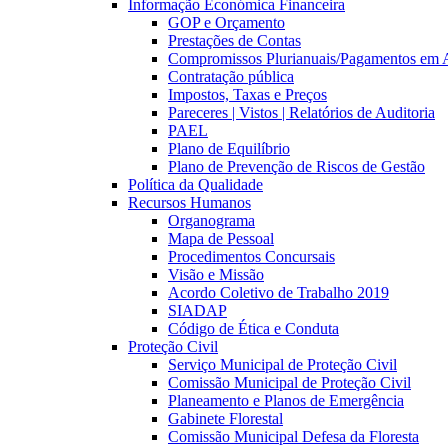
Informação Económica Financeira
GOP e Orçamento
Prestações de Contas
Compromissos Plurianuais/Pagamentos em 
Contratação pública
Impostos, Taxas e Preços
Pareceres | Vistos | Relatórios de Auditoria
PAEL
Plano de Equilíbrio
Plano de Prevenção de Riscos de Gestão
Política da Qualidade
Recursos Humanos
Organograma
Mapa de Pessoal
Procedimentos Concursais
Visão e Missão
Acordo Coletivo de Trabalho 2019
SIADAP
Código de Ética e Conduta
Proteção Civil
Serviço Municipal de Proteção Civil
Comissão Municipal de Proteção Civil
Planeamento e Planos de Emergência
Gabinete Florestal
Comissão Municipal Defesa da Floresta