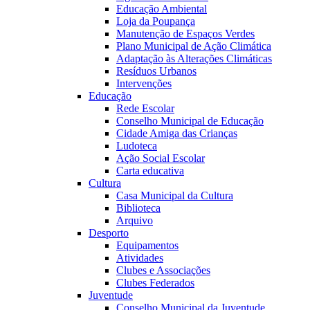
Educação Ambiental
Loja da Poupança
Manutenção de Espaços Verdes
Plano Municipal de Ação Climática
Adaptação às Alterações Climáticas
Resíduos Urbanos
Intervenções
Educação
Rede Escolar
Conselho Municipal de Educação
Cidade Amiga das Crianças
Ludoteca
Ação Social Escolar
Carta educativa
Cultura
Casa Municipal da Cultura
Biblioteca
Arquivo
Desporto
Equipamentos
Atividades
Clubes e Associações
Clubes Federados
Juventude
Conselho Municipal da Juventude