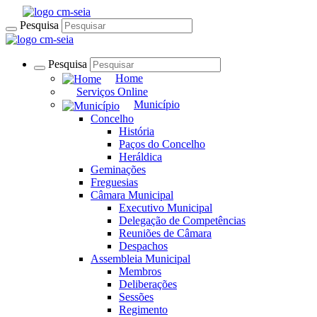
Pesquisa
Pesquisa
Home
Serviços Online
Município
Concelho
História
Paços do Concelho
Heráldica
Geminações
Freguesias
Câmara Municipal
Executivo Municipal
Delegação de Competências
Reuniões de Câmara
Despachos
Assembleia Municipal
Membros
Deliberações
Sessões
Regimento