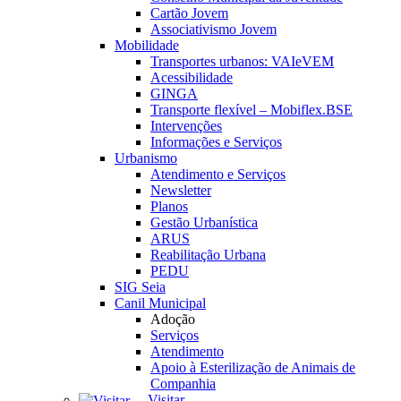
Cartão Jovem
Associativismo Jovem
Mobilidade
Transportes urbanos: VAIeVEM
Acessibilidade
GINGA
Transporte flexível – Mobiflex.BSE
Intervenções
Informações e Serviços
Urbanismo
Atendimento e Serviços
Newsletter
Planos
Gestão Urbanística
ARUS
Reabilitação Urbana
PEDU
SIG Seia
Canil Municipal
Adoção
Serviços
Atendimento
Apoio à Esterilização de Animais de
Companhia
Visitar