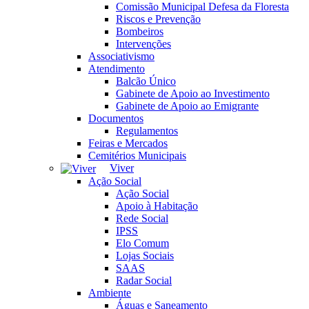
Comissão Municipal Defesa da Floresta
Riscos e Prevenção
Bombeiros
Intervenções
Associativismo
Atendimento
Balcão Único
Gabinete de Apoio ao Investimento
Gabinete de Apoio ao Emigrante
Documentos
Regulamentos
Feiras e Mercados
Cemitérios Municipais
Viver
Ação Social
Ação Social
Apoio à Habitação
Rede Social
IPSS
Elo Comum
Lojas Sociais
SAAS
Radar Social
Ambiente
Águas e Saneamento