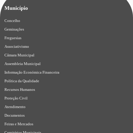
Município
Concelho
Geminações
Freguesias
Associativismo
Câmara Municipal
Assembleia Municipal
Informação Económica Financeira
Política da Qualidade
Recursos Humanos
Proteção Civil
Atendimento
Documentos
Feiras e Mercados
Cemitérios Municipais