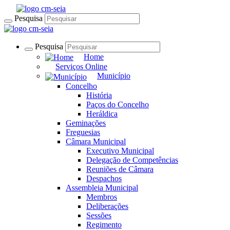
Pesquisa
Pesquisa
Home
Serviços Online
Município
Concelho
História
Paços do Concelho
Heráldica
Geminações
Freguesias
Câmara Municipal
Executivo Municipal
Delegação de Competências
Reuniões de Câmara
Despachos
Assembleia Municipal
Membros
Deliberações
Sessões
Regimento