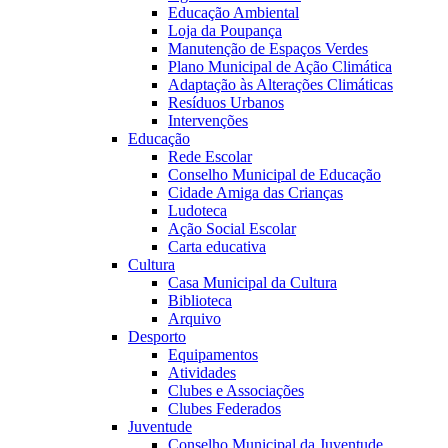
Educação Ambiental
Loja da Poupança
Manutenção de Espaços Verdes
Plano Municipal de Ação Climática
Adaptação às Alterações Climáticas
Resíduos Urbanos
Intervenções
Educação
Rede Escolar
Conselho Municipal de Educação
Cidade Amiga das Crianças
Ludoteca
Ação Social Escolar
Carta educativa
Cultura
Casa Municipal da Cultura
Biblioteca
Arquivo
Desporto
Equipamentos
Atividades
Clubes e Associações
Clubes Federados
Juventude
Conselho Municipal da Juventude