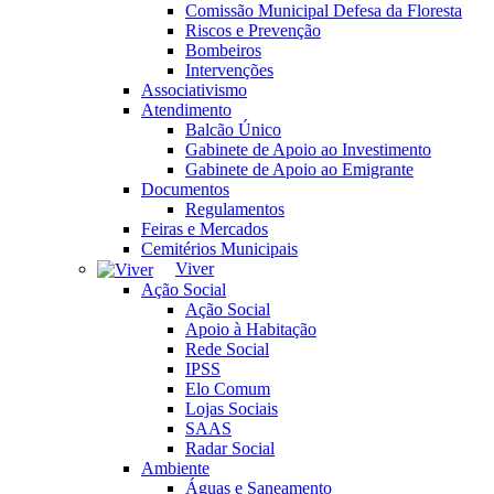
Comissão Municipal Defesa da Floresta
Riscos e Prevenção
Bombeiros
Intervenções
Associativismo
Atendimento
Balcão Único
Gabinete de Apoio ao Investimento
Gabinete de Apoio ao Emigrante
Documentos
Regulamentos
Feiras e Mercados
Cemitérios Municipais
Viver
Ação Social
Ação Social
Apoio à Habitação
Rede Social
IPSS
Elo Comum
Lojas Sociais
SAAS
Radar Social
Ambiente
Águas e Saneamento