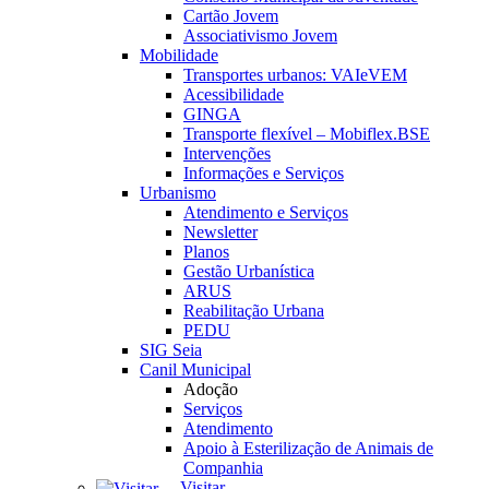
Cartão Jovem
Associativismo Jovem
Mobilidade
Transportes urbanos: VAIeVEM
Acessibilidade
GINGA
Transporte flexível – Mobiflex.BSE
Intervenções
Informações e Serviços
Urbanismo
Atendimento e Serviços
Newsletter
Planos
Gestão Urbanística
ARUS
Reabilitação Urbana
PEDU
SIG Seia
Canil Municipal
Adoção
Serviços
Atendimento
Apoio à Esterilização de Animais de
Companhia
Visitar