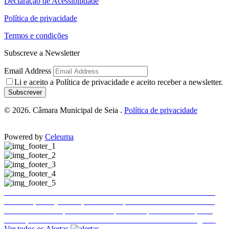
Declaração de Acessibilidade
Política de privacidade
Termos e condições
Subscreve a Newsletter
Email Address
Li e aceito a
Política de privacidade
e aceito receber a newsletter.
Subscrever
© 2026. Câmara Municipal de Seia .
Política de privacidade
Powered by
Celeuma
Trânsito e estacionamento condicionados em Seia
Trânsito e estacionamento condicionados em Seia
Publicitação da justificação de incumprimento das normas técnicas de acessibilidade – Hotel Eurosol Seia Camelo
Encerramento temporário do Complexo Desportivo Municipal 2
Ence
Execução de Faixa de Gestão de Combustível de 2026 a cargo da E-REDES
Ver todos os Alertas