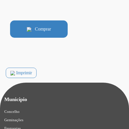
Comprar
Imprimir
Município
Concelho
Geminações
Freguesias