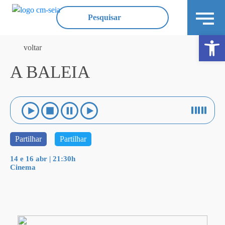
Ope
voltar
A BALEIA
Partilhar
Partilhar
14 e 16 abr | 21:30h
Cinema