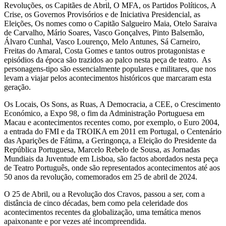
Revoluções, os Capitães de Abril, O MFA, os Partidos Políticos, A
Crise, os Governos Provisórios e de Iniciativa Presidencial, as
Eleições, Os nomes como o Capitão Salgueiro Maia, Otelo Saraiva
de Carvalho, Mário Soares, Vasco Gonçalves, Pinto Balsemão,
Álvaro Cunhal, Vasco Lourenço, Melo Antunes, Sá Carneiro,
Freitas do Amaral, Costa Gomes e tantos outros protagonistas e
episódios da época são trazidos ao palco nesta peça de teatro. As
personagens-tipo são essencialmente populares e militares, que nos
levam a viajar pelos acontecimentos históricos que marcaram esta
geração.
Os Locais, Os Sons, as Ruas, A Democracia, a CEE, o Crescimento
Económico, a Expo 98, o fim da Administração Portuguesa em
Macau e acontecimentos recentes como, por exemplo, o Euro 2004,
a entrada do FMI e da TROIKA em 2011 em Portugal, o Centenário
das Aparições de Fátima, a Geringonça, a Eleição do Presidente da
República Portuguesa, Marcelo Rebelo de Sousa, as Jornadas
Mundiais da Juventude em Lisboa, são factos abordados nesta peça
de Teatro Português, onde são representados acontecimentos até aos
50 anos da revolução, comemorados em 25 de abril de 2024.
O 25 de Abril, ou a Revolução dos Cravos, passou a ser, com a
distância de cinco décadas, bem como pela celeridade dos
acontecimentos recentes da globalização, uma temática menos
apaixonante e por vezes até incompreendida.