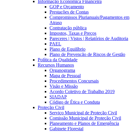
Informação Económica Financeira
GOP e Orçamento
Prestações de Contas
Compromissos Plurianuais/Pagamentos em
Atraso
Contratação pública
Impostos, Taxas e Preços
Pareceres | Vistos | Relatórios de Auditoria
PAEL
Plano de Equilíbrio
Plano de Prevenção de Riscos de Gestão
Política da Qualidade
Recursos Humanos
Organograma
Mapa de Pessoal
Procedimentos Concursais
Visão e Missão
Acordo Coletivo de Trabalho 2019
SIADAP
Código de Ética e Conduta
Proteção Civil
Serviço Municipal de Proteção Civil
Comissão Municipal de Proteção Civil
Planeamento e Planos de Emergência
Gabinete Florestal