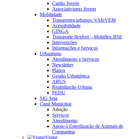
Cartão Jovem
Associativismo Jovem
Mobilidade
Transportes urbanos: VAIeVEM
Acessibilidade
GINGA
Transporte flexível – Mobiflex.BSE
Intervenções
Informações e Serviços
Urbanismo
Atendimento e Serviços
Newsletter
Planos
Gestão Urbanística
ARUS
Reabilitação Urbana
PEDU
SIG Seia
Canil Municipal
Adoção
Serviços
Atendimento
Apoio à Esterilização de Animais de
Companhia
Visitar