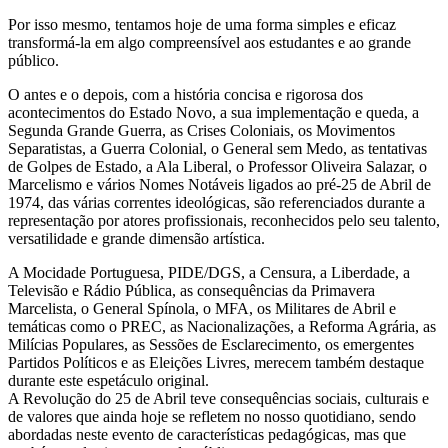
Por isso mesmo, tentamos hoje de uma forma simples e eficaz
transformá-la em algo compreensível aos estudantes e ao grande
público.
O antes e o depois, com a história concisa e rigorosa dos
acontecimentos do Estado Novo, a sua implementação e queda, a
Segunda Grande Guerra, as Crises Coloniais, os Movimentos
Separatistas, a Guerra Colonial, o General sem Medo, as tentativas
de Golpes de Estado, a Ala Liberal, o Professor Oliveira Salazar, o
Marcelismo e vários Nomes Notáveis ligados ao pré-25 de Abril de
1974, das várias correntes ideológicas, são referenciados durante a
representação por atores profissionais, reconhecidos pelo seu talento,
versatilidade e grande dimensão artística.
A Mocidade Portuguesa, PIDE/DGS, a Censura, a Liberdade, a
Televisão e Rádio Pública, as consequências da Primavera
Marcelista, o General Spínola, o MFA, os Militares de Abril e
temáticas como o PREC, as Nacionalizações, a Reforma Agrária, as
Milícias Populares, as Sessões de Esclarecimento, os emergentes
Partidos Políticos e as Eleições Livres, merecem também destaque
durante este espetáculo original.
A Revolução do 25 de Abril teve consequências sociais, culturais e
de valores que ainda hoje se refletem no nosso quotidiano, sendo
abordadas neste evento de características pedagógicas, mas que