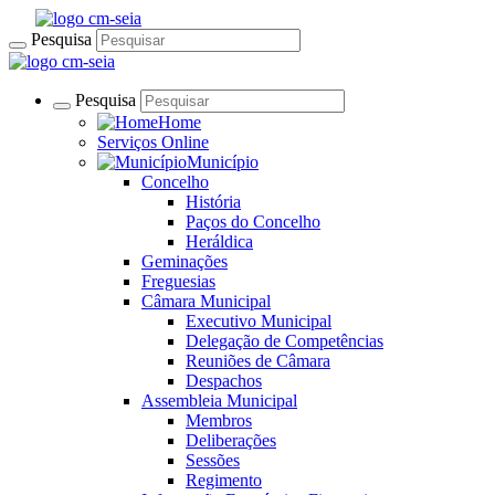
Pesquisa
Pesquisa
Home
Serviços Online
Município
Concelho
História
Paços do Concelho
Heráldica
Geminações
Freguesias
Câmara Municipal
Executivo Municipal
Delegação de Competências
Reuniões de Câmara
Despachos
Assembleia Municipal
Membros
Deliberações
Sessões
Regimento