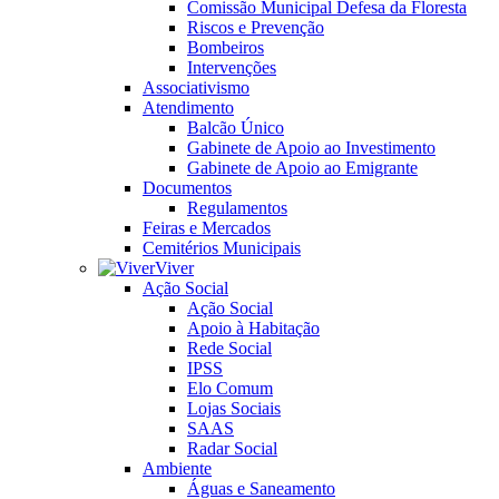
Comissão Municipal Defesa da Floresta
Riscos e Prevenção
Bombeiros
Intervenções
Associativismo
Atendimento
Balcão Único
Gabinete de Apoio ao Investimento
Gabinete de Apoio ao Emigrante
Documentos
Regulamentos
Feiras e Mercados
Cemitérios Municipais
Viver
Ação Social
Ação Social
Apoio à Habitação
Rede Social
IPSS
Elo Comum
Lojas Sociais
SAAS
Radar Social
Ambiente
Águas e Saneamento