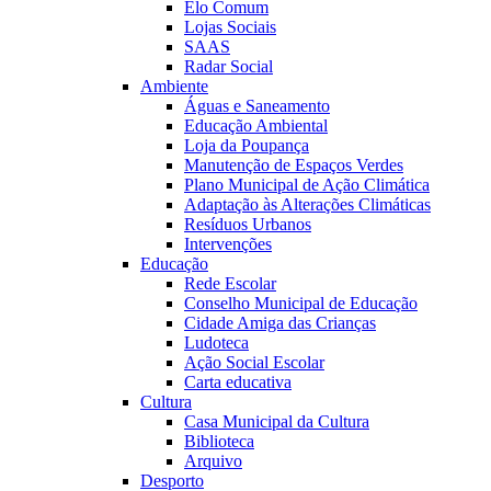
Elo Comum
Lojas Sociais
SAAS
Radar Social
Ambiente
Águas e Saneamento
Educação Ambiental
Loja da Poupança
Manutenção de Espaços Verdes
Plano Municipal de Ação Climática
Adaptação às Alterações Climáticas
Resíduos Urbanos
Intervenções
Educação
Rede Escolar
Conselho Municipal de Educação
Cidade Amiga das Crianças
Ludoteca
Ação Social Escolar
Carta educativa
Cultura
Casa Municipal da Cultura
Biblioteca
Arquivo
Desporto