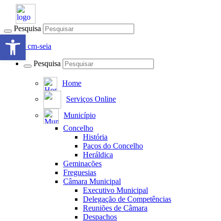
Pesquisa
Open toolbar
Pesquisa
Home
Serviços Online
Município
Concelho
História
Paços do Concelho
Heráldica
Geminações
Freguesias
Câmara Municipal
Executivo Municipal
Delegação de Competências
Reuniões de Câmara
Despachos