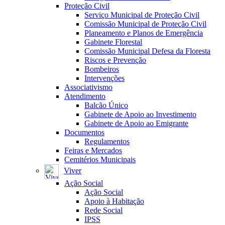
Proteção Civil
Serviço Municipal de Proteção Civil
Comissão Municipal de Proteção Civil
Planeamento e Planos de Emergência
Gabinete Florestal
Comissão Municipal Defesa da Floresta
Riscos e Prevenção
Bombeiros
Intervenções
Associativismo
Atendimento
Balcão Único
Gabinete de Apoio ao Investimento
Gabinete de Apoio ao Emigrante
Documentos
Regulamentos
Feiras e Mercados
Cemitérios Municipais
Viver
Ação Social
Ação Social
Apoio à Habitação
Rede Social
IPSS