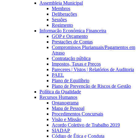
Assembleia Municipal
Membros
Deliberações
Sessões
Regimento
Informação Económica Financeira
GOP e Orçamento
Prestações de Contas
Compromissos Plurianuais/Pagamentos em
Atraso
Contratação pública
Impostos, Taxas e Preços
Pareceres | Vistos | Relatórios de Auditoria
PAEL
Plano de Equilíbrio
Plano de Prevenção de Riscos de Gestão
Política da Qualidade
Recursos Humanos
Organograma
Mapa de Pessoal
Procedimentos Concursais
Visão e Missão
Acordo Coletivo de Trabalho 2019
SIADAP
Código de Ética e Conduta