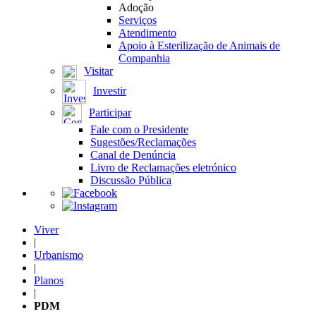
Adoção
Serviços
Atendimento
Apoio à Esterilização de Animais de
Companhia
Visitar
Investir
Participar
Fale com o Presidente
Sugestões/Reclamações
Canal de Denúncia
Livro de Reclamações eletrónico
Discussão Pública
Viver
|
Urbanismo
|
Planos
|
PDM