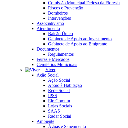
Comissão Municipal Defesa da Floresta
Riscos e Prevenção
Bombeiros
Intervenções
Associativismo
Atendimento
Balcão Único
Gabinete de Apoio ao Investimento
Gabinete de Apoio ao Emigrante
Documentos
Regulamentos
Feiras e Mercados
Cemitérios Municipais
Viver
Ação Social
Ação Social
Apoio à Habitação
Rede Social
IPSS
Elo Comum
Lojas Sociais
SAAS
Radar Social
Ambiente
Águas e Saneamento