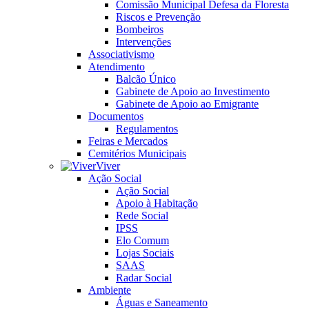
Comissão Municipal Defesa da Floresta
Riscos e Prevenção
Bombeiros
Intervenções
Associativismo
Atendimento
Balcão Único
Gabinete de Apoio ao Investimento
Gabinete de Apoio ao Emigrante
Documentos
Regulamentos
Feiras e Mercados
Cemitérios Municipais
Viver
Ação Social
Ação Social
Apoio à Habitação
Rede Social
IPSS
Elo Comum
Lojas Sociais
SAAS
Radar Social
Ambiente
Águas e Saneamento