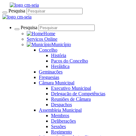
Pesquisa
Pesquisa
Home
Serviços Online
Município
Concelho
História
Paços do Concelho
Heráldica
Geminações
Freguesias
Câmara Municipal
Executivo Municipal
Delegação de Competências
Reuniões de Câmara
Despachos
Assembleia Municipal
Membros
Deliberações
Sessões
Regimento