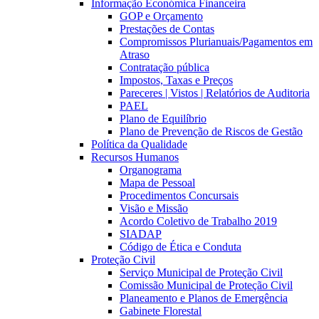
Informação Económica Financeira
GOP e Orçamento
Prestações de Contas
Compromissos Plurianuais/Pagamentos em
Atraso
Contratação pública
Impostos, Taxas e Preços
Pareceres | Vistos | Relatórios de Auditoria
PAEL
Plano de Equilíbrio
Plano de Prevenção de Riscos de Gestão
Política da Qualidade
Recursos Humanos
Organograma
Mapa de Pessoal
Procedimentos Concursais
Visão e Missão
Acordo Coletivo de Trabalho 2019
SIADAP
Código de Ética e Conduta
Proteção Civil
Serviço Municipal de Proteção Civil
Comissão Municipal de Proteção Civil
Planeamento e Planos de Emergência
Gabinete Florestal