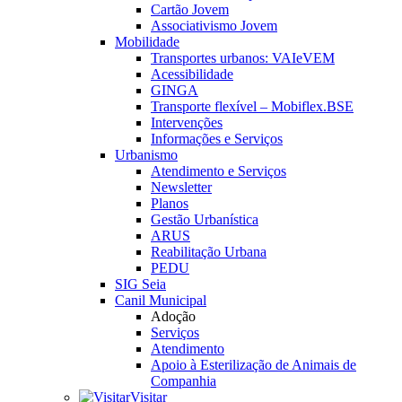
Cartão Jovem
Associativismo Jovem
Mobilidade
Transportes urbanos: VAIeVEM
Acessibilidade
GINGA
Transporte flexível – Mobiflex.BSE
Intervenções
Informações e Serviços
Urbanismo
Atendimento e Serviços
Newsletter
Planos
Gestão Urbanística
ARUS
Reabilitação Urbana
PEDU
SIG Seia
Canil Municipal
Adoção
Serviços
Atendimento
Apoio à Esterilização de Animais de
Companhia
Visitar