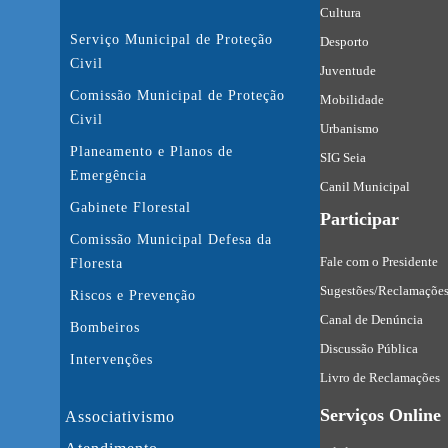
Cultura
Serviço Municipal de Proteção
Desporto
Civil
Juventude
Comissão Municipal de Proteção
Mobilidade
Civil
Urbanismo
Planeamento e Planos de
SIG Seia
Emergência
Canil Municipal
Gabinete Florestal
Participar
Comissão Municipal Defesa da
Fale com o Presidente
Floresta
Sugestões/Reclamaçõe
Riscos e Prevenção
Canal de Denúncia
Bombeiros
Discussão Pública
Intervenções
Livro de Reclamações
Serviços Online
Associativismo