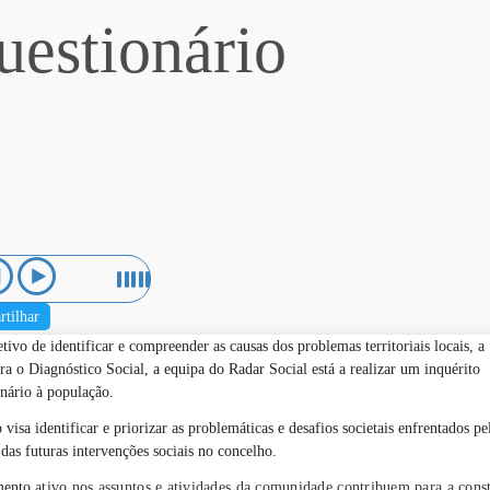
uestionário
rtilhar
ivo de identificar e compreender as causas dos problemas territoriais locais, a
ra o Diagnóstico Social, a equipa do Radar Social está a realizar um inquérito
onário à população.
 visa identificar e priorizar as problemáticas e desafios societais enfrentados
 das futuras intervenções sociais no concelho.
mento
ativo nos assuntos e atividades da comunidade contribuem para a const