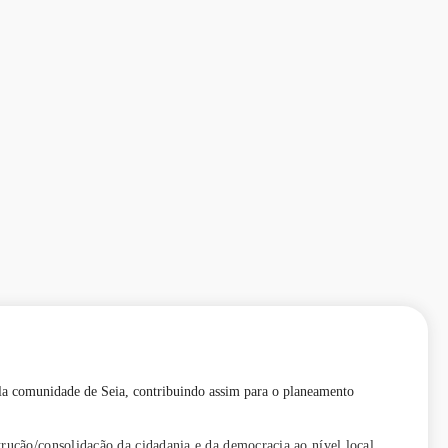
 pela comunidade de Seia, contribuindo assim para o planeamento
rução/consolidação da cidadania e da democracia ao nível local.