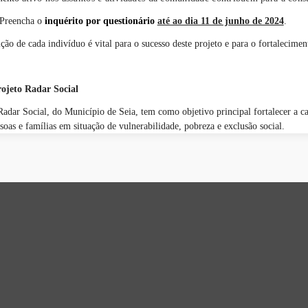
Preencha o
inquérito por questionário
até ao dia 11 de junho de 2024
.
ção de cada indivíduo é vital para o sucesso deste projeto e para o fortalecim
rojeto Radar Social
Radar Social, do Município de Seia, tem como objetivo principal fortalecer a c
soas e famílias em situação de vulnerabilidade, pobreza e exclusão social.