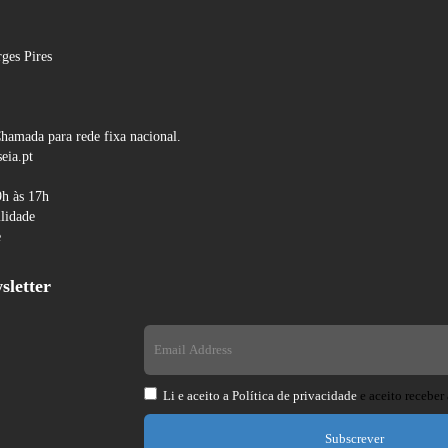
ges Pires
hamada para rede fixa nacional.
eia.pt
9h às 17h
ilidade
e
sletter
Li e aceito a
Política de privacidade
e aceito receber 
Subscrever