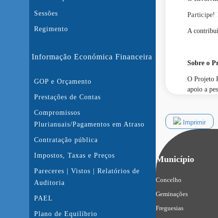
Sessões
Participe!
Regimento
A contribui
Informação Económica Financeira
Sobre o P
O Projeto 
GOP e Orçamento
apoio a pes
Prestações de Contas
Compromissos
Imprimir
Plurianuais/Pagamentos em Atraso
Contratação pública
Impostos, Taxas e Preços
Município
Pareceres | Vistos | Relatórios de
Concelho
Auditoria
Geminações
PAEL
Freguesias
Plano de Equilíbrio