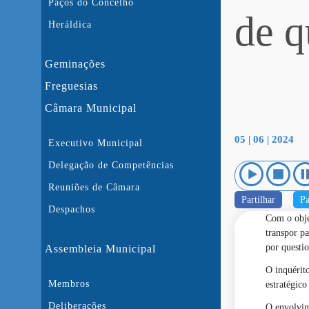
Paços do Concelho
de q
Heráldica
Geminações
Freguesias
Câmara Municipal
05 | 06 | 2024
Executivo Municipal
Delegação de Competências
Reuniões de Câmara
Partilhar
Pa
Despachos
Com o objet
transpor pa
por questi
Assembleia Municipal
O inquérito
Membros
estratégico
Deliberações
O envolvi