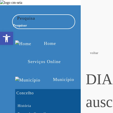
Pesquisa
Open toolbar
Home
voltar
Serviços Online
DIA
Município
Concelho
ausc
História