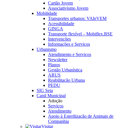
Cartão Jovem
Associativismo Jovem
Mobilidade
Transportes urbanos: VAIeVEM
Acessibilidade
GINGA
Transporte flexível – Mobiflex.BSE
Intervenções
Informações e Serviços
Urbanismo
Atendimento e Serviços
Newsletter
Planos
Gestão Urbanística
ARUS
Reabilitação Urbana
PEDU
SIG Seia
Canil Municipal
Adoção
Serviços
Atendimento
Apoio à Esterilização de Animais de
Companhia
Visitar