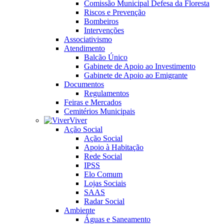
Comissão Municipal Defesa da Floresta
Riscos e Prevenção
Bombeiros
Intervenções
Associativismo
Atendimento
Balcão Único
Gabinete de Apoio ao Investimento
Gabinete de Apoio ao Emigrante
Documentos
Regulamentos
Feiras e Mercados
Cemitérios Municipais
Viver
Ação Social
Ação Social
Apoio à Habitação
Rede Social
IPSS
Elo Comum
Lojas Sociais
SAAS
Radar Social
Ambiente
Águas e Saneamento