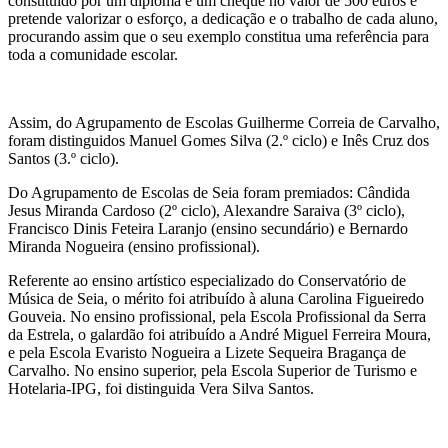
constituído por um diploma e um cheque no valor de 500 euros e
pretende valorizar o esforço, a dedicação e o trabalho de cada aluno,
procurando assim que o seu exemplo constitua uma referência para
toda a comunidade escolar.
Assim, do Agrupamento de Escolas Guilherme Correia de Carvalho,
foram distinguidos Manuel Gomes Silva (2.º ciclo) e Inês Cruz dos
Santos (3.º ciclo).
Do Agrupamento de Escolas de Seia foram premiados: Cândida
Jesus Miranda Cardoso (2º ciclo), Alexandre Saraiva (3º ciclo),
Francisco Dinis Feteira Laranjo (ensino secundário) e Bernardo
Miranda Nogueira (ensino profissional).
Referente ao ensino artístico especializado do Conservatório de
Música de Seia, o mérito foi atribuído à aluna Carolina Figueiredo
Gouveia. No ensino profissional, pela Escola Profissional da Serra
da Estrela, o galardão foi atribuído a André Miguel Ferreira Moura,
e pela Escola Evaristo Nogueira a Lizete Sequeira Bragança de
Carvalho. No ensino superior, pela Escola Superior de Turismo e
Hotelaria-IPG, foi distinguida Vera Silva Santos.