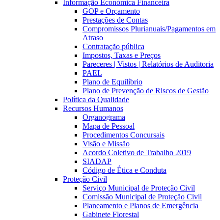
Informação Económica Financeira
GOP e Orçamento
Prestações de Contas
Compromissos Plurianuais/Pagamentos em
Atraso
Contratação pública
Impostos, Taxas e Preços
Pareceres | Vistos | Relatórios de Auditoria
PAEL
Plano de Equilíbrio
Plano de Prevenção de Riscos de Gestão
Política da Qualidade
Recursos Humanos
Organograma
Mapa de Pessoal
Procedimentos Concursais
Visão e Missão
Acordo Coletivo de Trabalho 2019
SIADAP
Código de Ética e Conduta
Proteção Civil
Serviço Municipal de Proteção Civil
Comissão Municipal de Proteção Civil
Planeamento e Planos de Emergência
Gabinete Florestal