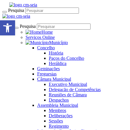
Pesquisa
Open toolbar
Pesquisa
Home
Serviços Online
Município
Concelho
História
Paços do Concelho
Heráldica
Geminações
Freguesias
Câmara Municipal
Executivo Municipal
Delegação de Competências
Reuniões de Câmara
Despachos
Assembleia Municipal
Membros
Deliberações
Sessões
Regimento