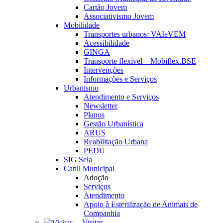
Cartão Jovem
Associativismo Jovem
Mobilidade
Transportes urbanos: VAIeVEM
Acessibilidade
GINGA
Transporte flexível – Mobiflex.BSE
Intervenções
Informações e Serviços
Urbanismo
Atendimento e Serviços
Newsletter
Planos
Gestão Urbanística
ARUS
Reabilitação Urbana
PEDU
SIG Seia
Canil Municipal
Adoção
Serviços
Atendimento
Apoio à Esterilização de Animais de
Companhia
Visitar