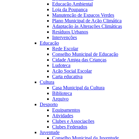
Educação Ambiental
Loja da Poupança
Manutenção de Espaços Verdes
Plano Municipal de Ação Climática
Adaptação às Alterações Climáticas
Resíduos Urbanos
Intervenções
Educação
Rede Escolar
Conselho Municipal de Educação
Cidade Amiga das Crianças
Ludoteca
Ação Social Escolar
Carta educativa
Cultura
Casa Municipal da Cultura
Biblioteca
Arquivo
Desporto
Equipamentos
Atividades
Clubes e Associações
Clubes Federados
Juventude
Conselho Municipal da Juventude