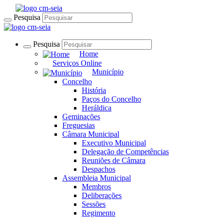
Pesquisa
Pesquisa
Home
Serviços Online
Município
Concelho
História
Paços do Concelho
Heráldica
Geminações
Freguesias
Câmara Municipal
Executivo Municipal
Delegação de Competências
Reuniões de Câmara
Despachos
Assembleia Municipal
Membros
Deliberações
Sessões
Regimento