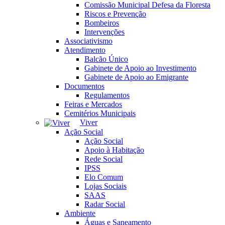
Comissão Municipal Defesa da Floresta
Riscos e Prevenção
Bombeiros
Intervenções
Associativismo
Atendimento
Balcão Único
Gabinete de Apoio ao Investimento
Gabinete de Apoio ao Emigrante
Documentos
Regulamentos
Feiras e Mercados
Cemitérios Municipais
Viver
Ação Social
Ação Social
Apoio à Habitação
Rede Social
IPSS
Elo Comum
Lojas Sociais
SAAS
Radar Social
Ambiente
Águas e Saneamento