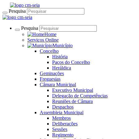
Pesquisa
Pesquisa
Home
Serviços Online
Município
Concelho
História
Paços do Concelho
Heráldica
Geminações
Freguesias
Câmara Municipal
Executivo Municipal
Delegação de Competências
Reuniões de Câmara
Despachos
Assembleia Municipal
Membros
Deliberações
Sessões
Regimento