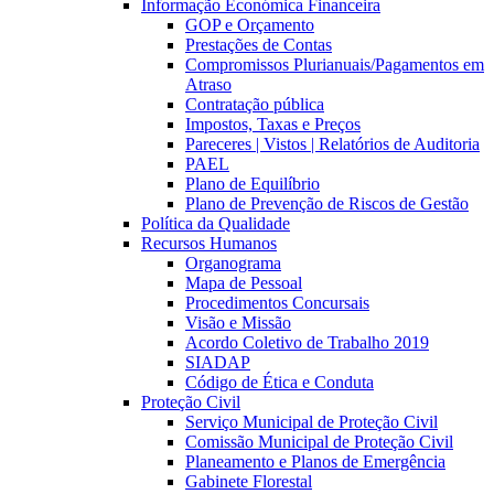
Informação Económica Financeira
GOP e Orçamento
Prestações de Contas
Compromissos Plurianuais/Pagamentos em
Atraso
Contratação pública
Impostos, Taxas e Preços
Pareceres | Vistos | Relatórios de Auditoria
PAEL
Plano de Equilíbrio
Plano de Prevenção de Riscos de Gestão
Política da Qualidade
Recursos Humanos
Organograma
Mapa de Pessoal
Procedimentos Concursais
Visão e Missão
Acordo Coletivo de Trabalho 2019
SIADAP
Código de Ética e Conduta
Proteção Civil
Serviço Municipal de Proteção Civil
Comissão Municipal de Proteção Civil
Planeamento e Planos de Emergência
Gabinete Florestal