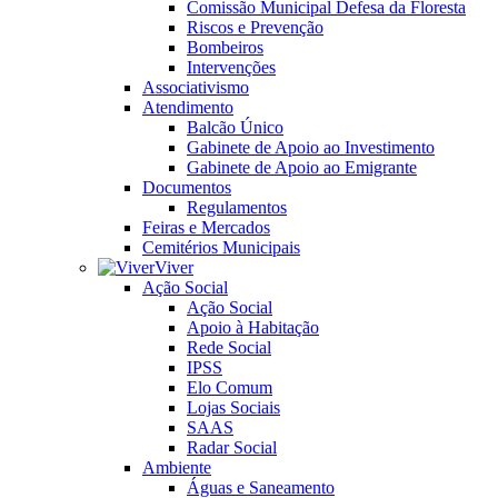
Comissão Municipal Defesa da Floresta
Riscos e Prevenção
Bombeiros
Intervenções
Associativismo
Atendimento
Balcão Único
Gabinete de Apoio ao Investimento
Gabinete de Apoio ao Emigrante
Documentos
Regulamentos
Feiras e Mercados
Cemitérios Municipais
Viver
Ação Social
Ação Social
Apoio à Habitação
Rede Social
IPSS
Elo Comum
Lojas Sociais
SAAS
Radar Social
Ambiente
Águas e Saneamento