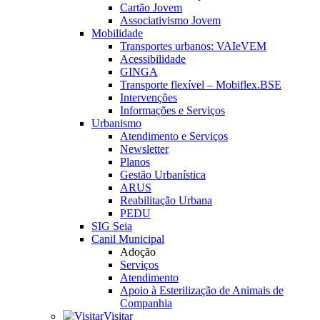
Cartão Jovem
Associativismo Jovem
Mobilidade
Transportes urbanos: VAIeVEM
Acessibilidade
GINGA
Transporte flexível – Mobiflex.BSE
Intervenções
Informações e Serviços
Urbanismo
Atendimento e Serviços
Newsletter
Planos
Gestão Urbanística
ARUS
Reabilitação Urbana
PEDU
SIG Seia
Canil Municipal
Adoção
Serviços
Atendimento
Apoio à Esterilização de Animais de
Companhia
Visitar