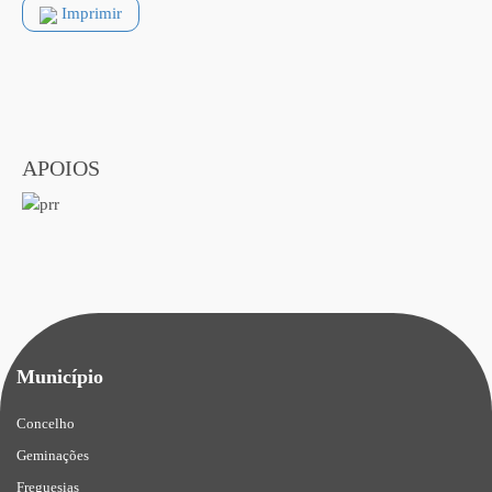
Imprimir
APOIOS
Município
Concelho
Geminações
Freguesias