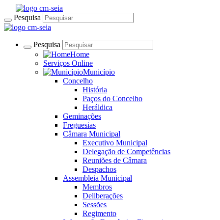
Pesquisa
Pesquisa
Home
Serviços Online
Município
Concelho
História
Paços do Concelho
Heráldica
Geminações
Freguesias
Câmara Municipal
Executivo Municipal
Delegação de Competências
Reuniões de Câmara
Despachos
Assembleia Municipal
Membros
Deliberações
Sessões
Regimento