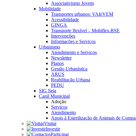
Associativismo Jovem
Mobilidade
Transportes urbanos: VAIeVEM
Acessibilidade
GINGA
Transporte flexível – Mobiflex.BSE
Intervenções
Informações e Serviços
Urbanismo
Atendimento e Serviços
Newsletter
Planos
Gestão Urbanística
ARUS
Reabilitação Urbana
PEDU
SIG Seia
Canil Municipal
Adoção
Serviços
Atendimento
Apoio à Esterilização de Animais de Compa
Visitar
Investir
Participar