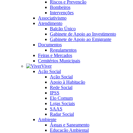
Riscos e Prevenção
Bombeiros
Intervenções
Associativismo
Atendimento
Balcão Único
Gabinete de Apoio ao Investimento
Gabinete de Apoio ao Emigrante
Documentos
Regulamentos
Feiras e Mercados
Cemitérios Municipais
Viver
Ação Social
Ação Social
Apoio à Habitação
Rede Social
IPSS
Elo Comum
Lojas Sociais
SAAS
Radar Social
Ambiente
Águas e Saneamento
Educação Ambiental