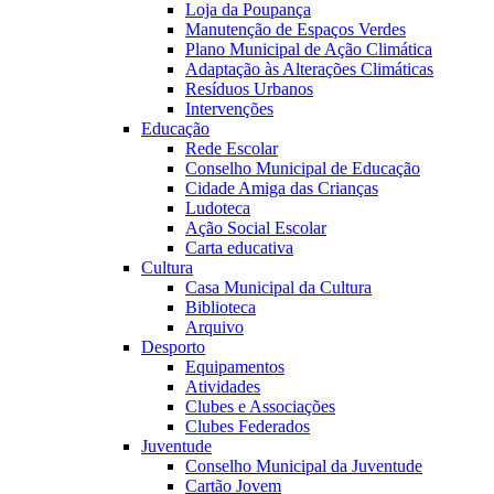
Loja da Poupança
Manutenção de Espaços Verdes
Plano Municipal de Ação Climática
Adaptação às Alterações Climáticas
Resíduos Urbanos
Intervenções
Educação
Rede Escolar
Conselho Municipal de Educação
Cidade Amiga das Crianças
Ludoteca
Ação Social Escolar
Carta educativa
Cultura
Casa Municipal da Cultura
Biblioteca
Arquivo
Desporto
Equipamentos
Atividades
Clubes e Associações
Clubes Federados
Juventude
Conselho Municipal da Juventude
Cartão Jovem