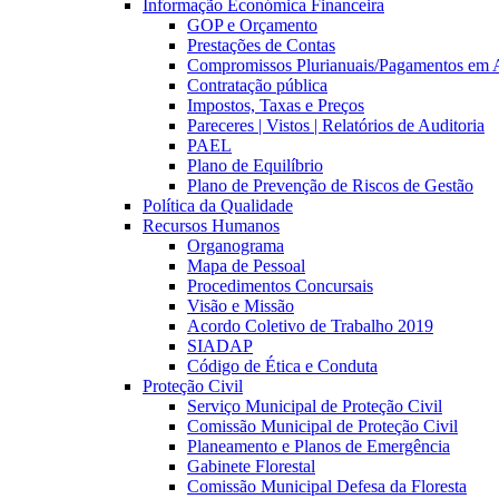
Informação Económica Financeira
GOP e Orçamento
Prestações de Contas
Compromissos Plurianuais/Pagamentos em 
Contratação pública
Impostos, Taxas e Preços
Pareceres | Vistos | Relatórios de Auditoria
PAEL
Plano de Equilíbrio
Plano de Prevenção de Riscos de Gestão
Política da Qualidade
Recursos Humanos
Organograma
Mapa de Pessoal
Procedimentos Concursais
Visão e Missão
Acordo Coletivo de Trabalho 2019
SIADAP
Código de Ética e Conduta
Proteção Civil
Serviço Municipal de Proteção Civil
Comissão Municipal de Proteção Civil
Planeamento e Planos de Emergência
Gabinete Florestal
Comissão Municipal Defesa da Floresta