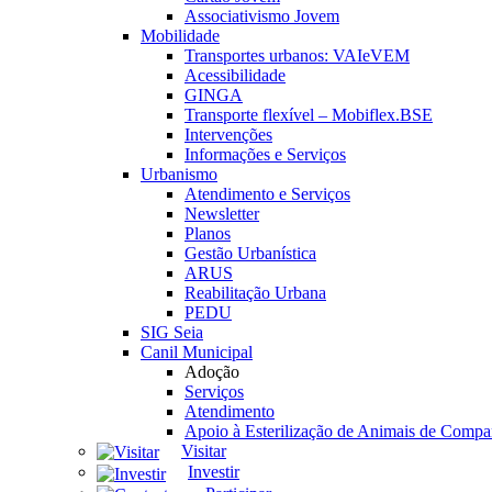
Associativismo Jovem
Mobilidade
Transportes urbanos: VAIeVEM
Acessibilidade
GINGA
Transporte flexível – Mobiflex.BSE
Intervenções
Informações e Serviços
Urbanismo
Atendimento e Serviços
Newsletter
Planos
Gestão Urbanística
ARUS
Reabilitação Urbana
PEDU
SIG Seia
Canil Municipal
Adoção
Serviços
Atendimento
Apoio à Esterilização de Animais de Compa
Visitar
Investir