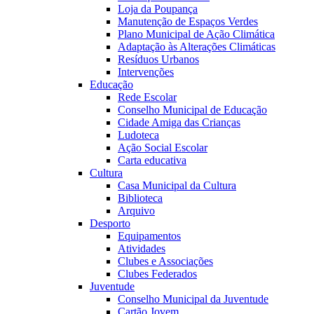
Loja da Poupança
Manutenção de Espaços Verdes
Plano Municipal de Ação Climática
Adaptação às Alterações Climáticas
Resíduos Urbanos
Intervenções
Educação
Rede Escolar
Conselho Municipal de Educação
Cidade Amiga das Crianças
Ludoteca
Ação Social Escolar
Carta educativa
Cultura
Casa Municipal da Cultura
Biblioteca
Arquivo
Desporto
Equipamentos
Atividades
Clubes e Associações
Clubes Federados
Juventude
Conselho Municipal da Juventude
Cartão Jovem