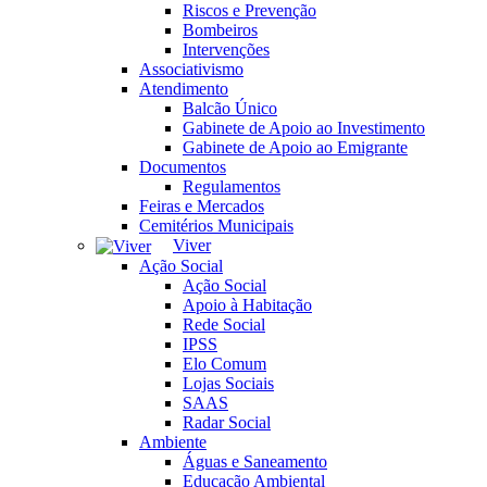
Riscos e Prevenção
Bombeiros
Intervenções
Associativismo
Atendimento
Balcão Único
Gabinete de Apoio ao Investimento
Gabinete de Apoio ao Emigrante
Documentos
Regulamentos
Feiras e Mercados
Cemitérios Municipais
Viver
Ação Social
Ação Social
Apoio à Habitação
Rede Social
IPSS
Elo Comum
Lojas Sociais
SAAS
Radar Social
Ambiente
Águas e Saneamento
Educação Ambiental