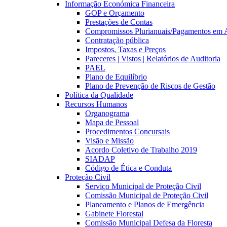
Informação Económica Financeira
GOP e Orçamento
Prestações de Contas
Compromissos Plurianuais/Pagamentos em 
Contratação pública
Impostos, Taxas e Preços
Pareceres | Vistos | Relatórios de Auditoria
PAEL
Plano de Equilíbrio
Plano de Prevenção de Riscos de Gestão
Política da Qualidade
Recursos Humanos
Organograma
Mapa de Pessoal
Procedimentos Concursais
Visão e Missão
Acordo Coletivo de Trabalho 2019
SIADAP
Código de Ética e Conduta
Proteção Civil
Serviço Municipal de Proteção Civil
Comissão Municipal de Proteção Civil
Planeamento e Planos de Emergência
Gabinete Florestal
Comissão Municipal Defesa da Floresta