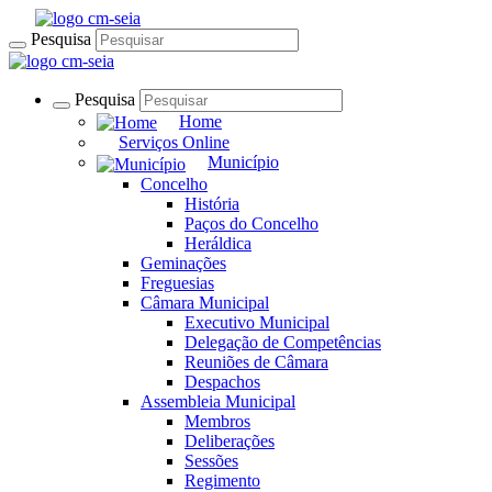
Pesquisa
Pesquisa
Home
Serviços Online
Município
Concelho
História
Paços do Concelho
Heráldica
Geminações
Freguesias
Câmara Municipal
Executivo Municipal
Delegação de Competências
Reuniões de Câmara
Despachos
Assembleia Municipal
Membros
Deliberações
Sessões
Regimento