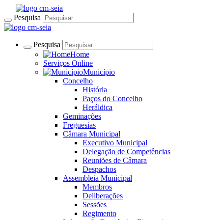
Pesquisa
Pesquisa
Home
Serviços Online
Município
Concelho
História
Paços do Concelho
Heráldica
Geminações
Freguesias
Câmara Municipal
Executivo Municipal
Delegação de Competências
Reuniões de Câmara
Despachos
Assembleia Municipal
Membros
Deliberações
Sessões
Regimento