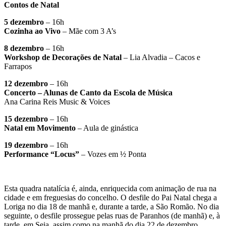
Contos de Natal
5 dezembro
– 16h
Cozinha ao Vivo
– Mãe com 3 A’s
8 dezembro
– 16h
Workshop de Decorações de Natal
– Lia Alvadia – Cacos e
Farrapos
12 dezembro
– 16h
Concerto – Alunas de Canto da Escola de Música
Ana Carina Reis Music & Voices
15 dezembro
– 16h
Natal em Movimento
– Aula de ginástica
19 dezembro
– 16h
Performance “Locus”
– Vozes em ½ Ponta
Esta quadra natalícia é, ainda, enriquecida com animação de rua na
cidade e em freguesias do concelho. O desfile do Pai Natal chega a
Loriga no dia 18 de manhã e, durante a tarde, a São Romão. No dia
seguinte, o desfile prossegue pelas ruas de Paranhos (de manhã) e, à
tarde, em Seia, assim como na manhã do dia 22 de dezembro.