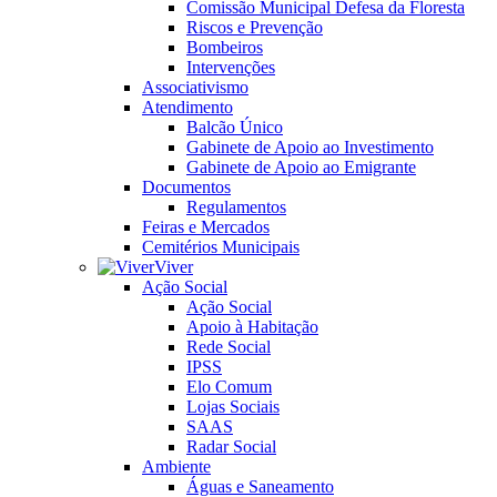
Comissão Municipal Defesa da Floresta
Riscos e Prevenção
Bombeiros
Intervenções
Associativismo
Atendimento
Balcão Único
Gabinete de Apoio ao Investimento
Gabinete de Apoio ao Emigrante
Documentos
Regulamentos
Feiras e Mercados
Cemitérios Municipais
Viver
Ação Social
Ação Social
Apoio à Habitação
Rede Social
IPSS
Elo Comum
Lojas Sociais
SAAS
Radar Social
Ambiente
Águas e Saneamento