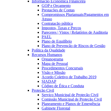
Informação Económica Financeira
GOP e Orçamento
Prestações de Contas
Compromissos Plurianuais/Pagamentos em
Atraso
Contratação pública
Impostos, Taxas e Preços
Pareceres | Vistos | Relatórios de Auditoria
PAEL
Plano de Equilíbrio
Plano de Prevenção de Riscos de Gestão
Política da Qualidade
Recursos Humanos
Organograma
Mapa de Pessoal
Procedimentos Concursais
Visão e Missão
Acordo Coletivo de Trabalho 2019
SIADAP
Código de Ética e Conduta
Proteção Civil
Serviço Municipal de Proteção Civil
Comissão Municipal de Proteção Civil
Planeamento e Planos de Emergência
Gabinete Florestal