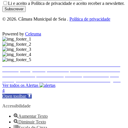
Li e aceito a
Política de privacidade
e aceito receber a newsletter.
Subscrever
© 2026. Câmara Municipal de Seia .
Política de privacidade
Powered by
Celeuma
Trânsito e estacionamento condicionados em Seia
Trânsito e estacionamento condicionados em Seia
Publicitação da justificação de incumprimento das normas técnicas de acessibilidade – Hotel Eurosol Seia Camelo
Encerramento temporário do Complexo Desportivo Municipal 2
Ence
Execução de Faixa de Gestão de Combustível de 2026 a cargo da E-REDES
Ver todos os Alertas
4
Open toolbar
Accessibilidade
Aumentar Texto
Diminuir Texto
Escala de Cinza