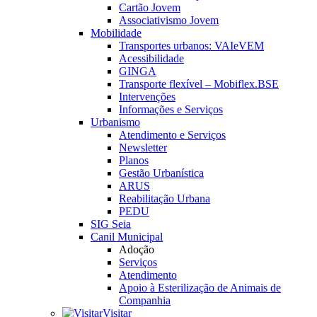
Cartão Jovem
Associativismo Jovem
Mobilidade
Transportes urbanos: VAIeVEM
Acessibilidade
GINGA
Transporte flexível – Mobiflex.BSE
Intervenções
Informações e Serviços
Urbanismo
Atendimento e Serviços
Newsletter
Planos
Gestão Urbanística
ARUS
Reabilitação Urbana
PEDU
SIG Seia
Canil Municipal
Adoção
Serviços
Atendimento
Apoio à Esterilização de Animais de
Companhia
Visitar