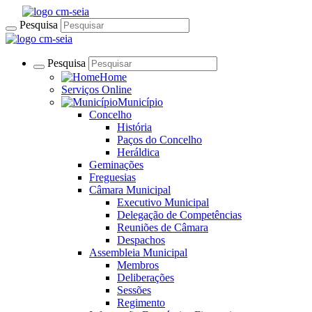
Pesquisa
Pesquisa
Home
Serviços Online
Município
Concelho
História
Paços do Concelho
Heráldica
Geminações
Freguesias
Câmara Municipal
Executivo Municipal
Delegação de Competências
Reuniões de Câmara
Despachos
Assembleia Municipal
Membros
Deliberações
Sessões
Regimento