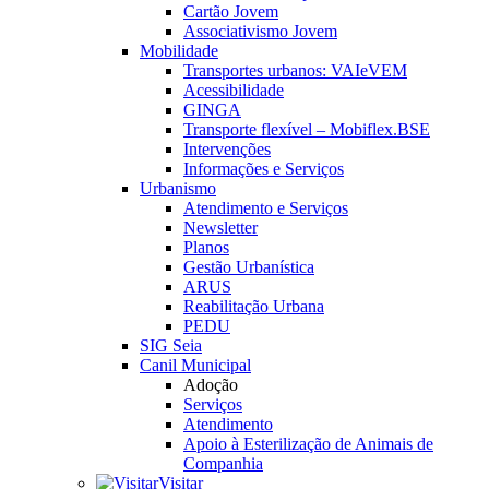
Cartão Jovem
Associativismo Jovem
Mobilidade
Transportes urbanos: VAIeVEM
Acessibilidade
GINGA
Transporte flexível – Mobiflex.BSE
Intervenções
Informações e Serviços
Urbanismo
Atendimento e Serviços
Newsletter
Planos
Gestão Urbanística
ARUS
Reabilitação Urbana
PEDU
SIG Seia
Canil Municipal
Adoção
Serviços
Atendimento
Apoio à Esterilização de Animais de
Companhia
Visitar