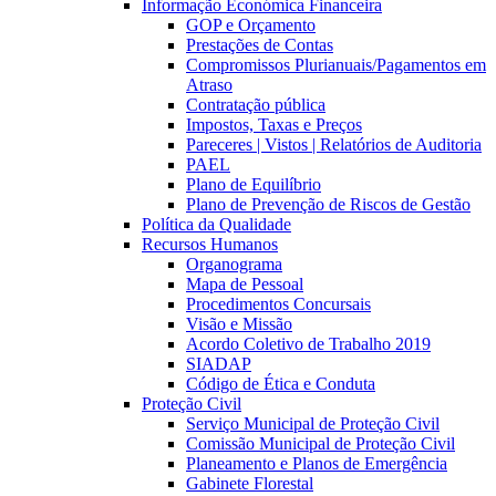
Informação Económica Financeira
GOP e Orçamento
Prestações de Contas
Compromissos Plurianuais/Pagamentos em
Atraso
Contratação pública
Impostos, Taxas e Preços
Pareceres | Vistos | Relatórios de Auditoria
PAEL
Plano de Equilíbrio
Plano de Prevenção de Riscos de Gestão
Política da Qualidade
Recursos Humanos
Organograma
Mapa de Pessoal
Procedimentos Concursais
Visão e Missão
Acordo Coletivo de Trabalho 2019
SIADAP
Código de Ética e Conduta
Proteção Civil
Serviço Municipal de Proteção Civil
Comissão Municipal de Proteção Civil
Planeamento e Planos de Emergência
Gabinete Florestal