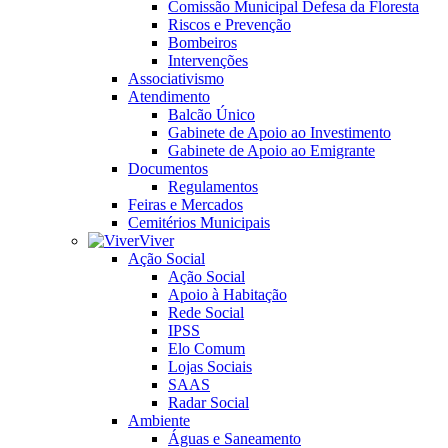
Comissão Municipal Defesa da Floresta
Riscos e Prevenção
Bombeiros
Intervenções
Associativismo
Atendimento
Balcão Único
Gabinete de Apoio ao Investimento
Gabinete de Apoio ao Emigrante
Documentos
Regulamentos
Feiras e Mercados
Cemitérios Municipais
Viver
Ação Social
Ação Social
Apoio à Habitação
Rede Social
IPSS
Elo Comum
Lojas Sociais
SAAS
Radar Social
Ambiente
Águas e Saneamento