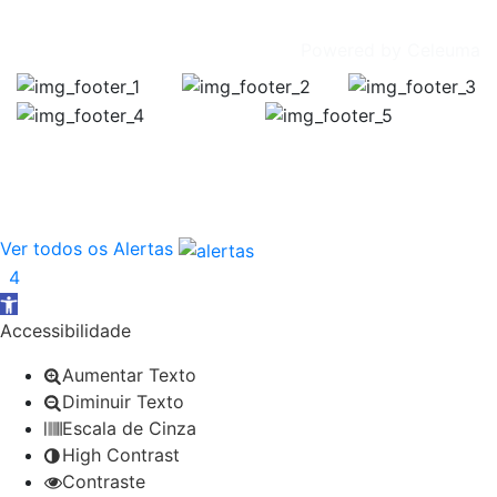
Powered by
Celeuma
Publicitação da justificação de incumprimento das normas
Encerra
Execução de Faixa 
Ver todos os Alertas
4
Open toolbar
Accessibilidade
Aumentar Texto
Diminuir Texto
Escala de Cinza
High Contrast
Contraste