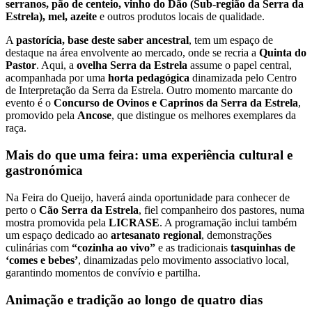
serranos, pão de centeio, vinho do Dão (Sub-região da Serra da
Estrela), mel, azeite
e outros produtos locais de qualidade.
A
pastorícia, base deste saber ancestral
, tem um espaço de
destaque na área envolvente ao mercado, onde se recria a
Quinta do
Pastor
. Aqui, a
ovelha Serra da Estrela
assume o papel central,
acompanhada por uma
horta pedagógica
dinamizada pelo Centro
de Interpretação da Serra da Estrela. Outro momento marcante do
evento é o
Concurso de Ovinos e Caprinos da Serra da Estrela
,
promovido pela
Ancose
, que distingue os melhores exemplares da
raça.
Mais do que uma feira: uma experiência cultural e
gastronómica
Na Feira do Queijo, haverá ainda oportunidade para conhecer de
perto o
Cão Serra da Estrela
, fiel companheiro dos pastores, numa
mostra promovida pela
LICRASE
. A programação inclui também
um espaço dedicado ao
artesanato regional
, demonstrações
culinárias com
“cozinha ao vivo”
e as tradicionais
tasquinhas de
‘comes e bebes’
, dinamizadas pelo movimento associativo local,
garantindo momentos de convívio e partilha.
Animação e tradição ao longo de quatro dias