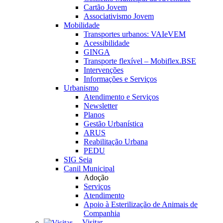
Cartão Jovem
Associativismo Jovem
Mobilidade
Transportes urbanos: VAIeVEM
Acessibilidade
GINGA
Transporte flexível – Mobiflex.BSE
Intervenções
Informações e Serviços
Urbanismo
Atendimento e Serviços
Newsletter
Planos
Gestão Urbanística
ARUS
Reabilitação Urbana
PEDU
SIG Seia
Canil Municipal
Adoção
Serviços
Atendimento
Apoio à Esterilização de Animais de
Companhia
Visitar