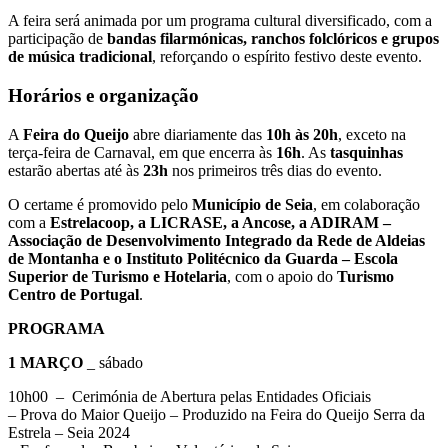
A feira será animada por um programa cultural diversificado, com a
participação de
bandas filarmónicas, ranchos folclóricos e grupos
de música tradicional
, reforçando o espírito festivo deste evento.
Horários e organização
A
Feira do Queijo
abre diariamente das
10h às 20h
, exceto na
terça-feira de Carnaval, em que encerra às
16h
. As
tasquinhas
estarão abertas até às
23h
nos primeiros três dias do evento.
O certame é promovido pelo
Município de Seia
, em colaboração
com a
Estrelacoop, a LICRASE, a Ancose, a ADIRAM –
Associação de Desenvolvimento Integrado da Rede de Aldeias
de Montanha e o Instituto Politécnico da Guarda – Escola
Superior de Turismo e Hotelaria
, com o apoio do
Turismo
Centro de Portugal
.
PROGRAMA
1 MARÇO
_ sábado
10h00 – Cerimónia de Abertura pelas Entidades Oficiais
– Prova do Maior Queijo – Produzido na Feira do Queijo Serra da
Estrela – Seia 2024