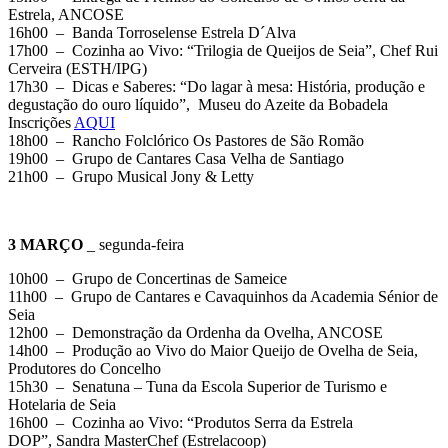
Estrela, ANCOSE
16h00 – Banda Torroselense Estrela D´Alva
17h00 – Cozinha ao Vivo: “Trilogia de Queijos de Seia”, Chef Rui
Cerveira (ESTH/IPG)
17h30 – Dicas e Saberes: “Do lagar à mesa: História, produção e
degustação do ouro líquido”, Museu do Azeite da Bobadela
Inscrições
AQUI
18h00 – Rancho Folclórico Os Pastores de São Romão
19h00 – Grupo de Cantares Casa Velha de Santiago
21h00 – Grupo Musical Jony & Letty
3 MARÇO
_ segunda-feira
10h00 – Grupo de Concertinas de Sameice
11h00 – Grupo de Cantares e Cavaquinhos da Academia Sénior de
Seia
12h00 – Demonstração da Ordenha da Ovelha, ANCOSE
14h00 – Produção ao Vivo do Maior Queijo de Ovelha de Seia,
Produtores do Concelho
15h30 – Senatuna – Tuna da Escola Superior de Turismo e
Hotelaria de Seia
16h00 – Cozinha ao Vivo: “Produtos Serra da Estrela
DOP”, Sandra MasterChef (Estrelacoop)