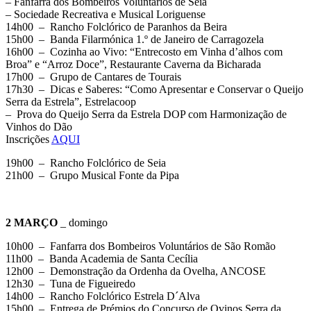
– Fanfarra dos Bombeiros Voluntários de Seia
– Sociedade Recreativa e Musical Loriguense
14h00 – Rancho Folclórico de Paranhos da Beira
15h00 – Banda Filarmónica 1.º de Janeiro de Carragozela
16h00 – Cozinha ao Vivo: “Entrecosto em Vinha d’alhos com
Broa” e “Arroz Doce”, Restaurante Caverna da Bicharada
17h00 – Grupo de Cantares de Tourais
17h30 – Dicas e Saberes: “Como Apresentar e Conservar o Queijo
Serra da Estrela”, Estrelacoop
– Prova do Queijo Serra da Estrela DOP com Harmonização de
Vinhos do Dão
Inscrições
AQUI
19h00 – Rancho Folclórico de Seia
21h00 – Grupo Musical Fonte da Pipa
2 MARÇO
_ domingo
10h00 – Fanfarra dos Bombeiros Voluntários de São Romão
11h00 – Banda Academia de Santa Cecília
12h00 – Demonstração da Ordenha da Ovelha, ANCOSE
12h30 – Tuna de Figueiredo
14h00 – Rancho Folclórico Estrela D´Alva
15h00 – Entrega de Prémios do Concurso de Ovinos Serra da