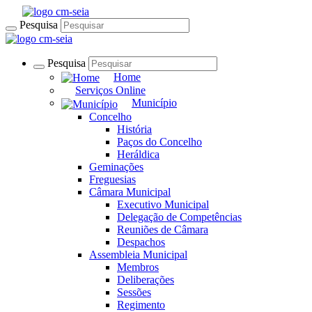
Pesquisa
Pesquisa
Home
Serviços Online
Município
Concelho
História
Paços do Concelho
Heráldica
Geminações
Freguesias
Câmara Municipal
Executivo Municipal
Delegação de Competências
Reuniões de Câmara
Despachos
Assembleia Municipal
Membros
Deliberações
Sessões
Regimento