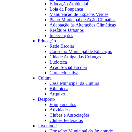
Educação Ambiental
Loja da Poupança
Manutenção de Espaços Verdes
Plano Municipal de Ação Climática
Adaptação às Alterações Climáticas
Resíduos Urbanos
Intervenções
Educação
Rede Escolar
Conselho Municipal de Educação
Cidade Amiga das Crianças
Ludoteca
Ação Social Escolar
Carta educativa
Cultura
Casa Municipal da Cultura
Biblioteca
Arquivo
Desporto
Equipamentos
Atividades
Clubes e Associações
Clubes Federados
Juventude
Conselho Municipal da Juventude