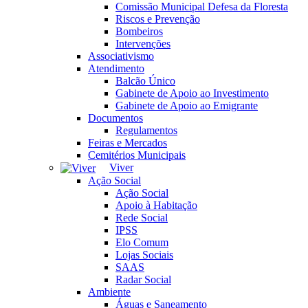
Comissão Municipal Defesa da Floresta
Riscos e Prevenção
Bombeiros
Intervenções
Associativismo
Atendimento
Balcão Único
Gabinete de Apoio ao Investimento
Gabinete de Apoio ao Emigrante
Documentos
Regulamentos
Feiras e Mercados
Cemitérios Municipais
Viver
Ação Social
Ação Social
Apoio à Habitação
Rede Social
IPSS
Elo Comum
Lojas Sociais
SAAS
Radar Social
Ambiente
Águas e Saneamento