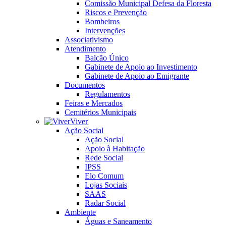
Comissão Municipal Defesa da Floresta
Riscos e Prevenção
Bombeiros
Intervenções
Associativismo
Atendimento
Balcão Único
Gabinete de Apoio ao Investimento
Gabinete de Apoio ao Emigrante
Documentos
Regulamentos
Feiras e Mercados
Cemitérios Municipais
Viver
Ação Social
Ação Social
Apoio à Habitação
Rede Social
IPSS
Elo Comum
Lojas Sociais
SAAS
Radar Social
Ambiente
Águas e Saneamento