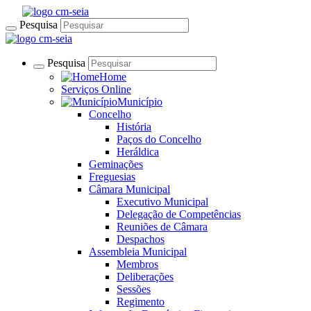
Pesquisa
Pesquisa
Home
Serviços Online
Município
Concelho
História
Paços do Concelho
Heráldica
Geminações
Freguesias
Câmara Municipal
Executivo Municipal
Delegação de Competências
Reuniões de Câmara
Despachos
Assembleia Municipal
Membros
Deliberações
Sessões
Regimento