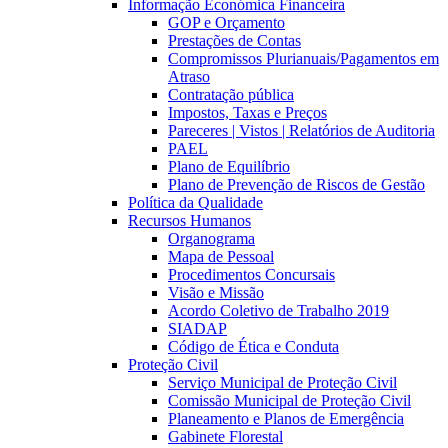
Informação Económica Financeira
GOP e Orçamento
Prestações de Contas
Compromissos Plurianuais/Pagamentos em
Atraso
Contratação pública
Impostos, Taxas e Preços
Pareceres | Vistos | Relatórios de Auditoria
PAEL
Plano de Equilíbrio
Plano de Prevenção de Riscos de Gestão
Política da Qualidade
Recursos Humanos
Organograma
Mapa de Pessoal
Procedimentos Concursais
Visão e Missão
Acordo Coletivo de Trabalho 2019
SIADAP
Código de Ética e Conduta
Proteção Civil
Serviço Municipal de Proteção Civil
Comissão Municipal de Proteção Civil
Planeamento e Planos de Emergência
Gabinete Florestal