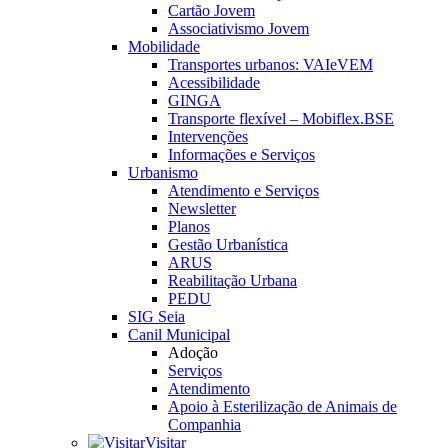
Cartão Jovem
Associativismo Jovem
Mobilidade
Transportes urbanos: VAIeVEM
Acessibilidade
GINGA
Transporte flexível – Mobiflex.BSE
Intervenções
Informações e Serviços
Urbanismo
Atendimento e Serviços
Newsletter
Planos
Gestão Urbanística
ARUS
Reabilitação Urbana
PEDU
SIG Seia
Canil Municipal
Adoção
Serviços
Atendimento
Apoio à Esterilização de Animais de
Companhia
Visitar