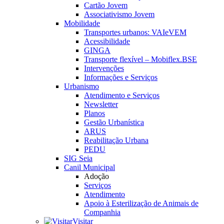
Cartão Jovem
Associativismo Jovem
Mobilidade
Transportes urbanos: VAIeVEM
Acessibilidade
GINGA
Transporte flexível – Mobiflex.BSE
Intervenções
Informações e Serviços
Urbanismo
Atendimento e Serviços
Newsletter
Planos
Gestão Urbanística
ARUS
Reabilitação Urbana
PEDU
SIG Seia
Canil Municipal
Adoção
Serviços
Atendimento
Apoio à Esterilização de Animais de
Companhia
Visitar