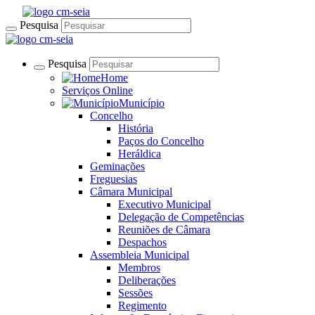
Pesquisa
Pesquisa
Home
Serviços Online
Município
Concelho
História
Paços do Concelho
Heráldica
Geminações
Freguesias
Câmara Municipal
Executivo Municipal
Delegação de Competências
Reuniões de Câmara
Despachos
Assembleia Municipal
Membros
Deliberações
Sessões
Regimento