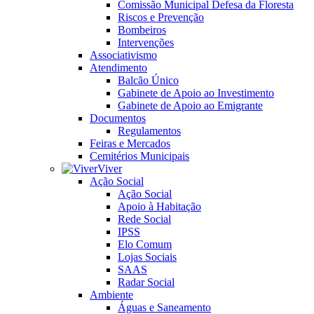
Comissão Municipal Defesa da Floresta
Riscos e Prevenção
Bombeiros
Intervenções
Associativismo
Atendimento
Balcão Único
Gabinete de Apoio ao Investimento
Gabinete de Apoio ao Emigrante
Documentos
Regulamentos
Feiras e Mercados
Cemitérios Municipais
Viver
Ação Social
Ação Social
Apoio à Habitação
Rede Social
IPSS
Elo Comum
Lojas Sociais
SAAS
Radar Social
Ambiente
Águas e Saneamento