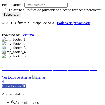
Email Address
Li e aceito a
Política de privacidade
e aceito receber a newsletter.
Subscrever
© 2026. Câmara Municipal de Seia .
Política de privacidade
Powered by
Celeuma
Trânsito e estacionamento condicionados em Seia
Trânsito e estacionamento condicionados em Seia
Publicitação da justificação de incumprimento das normas técnicas de acessibilidade – Hotel Eurosol Seia Camelo
Encerramento temporário do Complexo Desportivo Municipal 2
Ence
Execução de Faixa de Gestão de Combustível de 2026 a cargo da E-REDES
Ver todos os Alertas
4
Open toolbar
Accessibilidade
Aumentar Texto