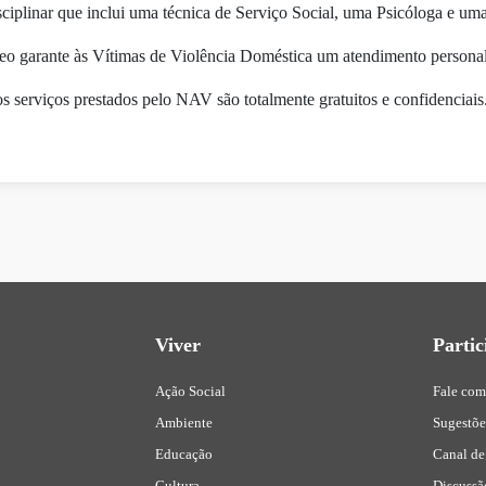
sciplinar que inclui uma técnica de Serviço Social, uma Psicóloga e uma 
o garante às Vítimas de Violência Doméstica um atendimento persona
s serviços prestados pelo NAV são totalmente gratuitos e confidenciais
Viver
Partic
Ação Social
Fale com
Ambiente
Sugestõ
Educação
Canal de
Cultura
Discussã