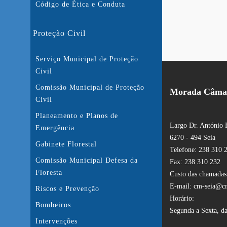
Código de Ética e Conduta
Proteção Civil
Serviço Municipal de Proteção
Civil
Comissão Municipal de Proteção
Morada Câmar
Civil
Planeamento e Planos de
Largo Dr. António 
Emergência
6270 - 494 Seia
Gabinete Florestal
Telefone: 238 310 
Comissão Municipal Defesa da
Fax: 238 310 232
Floresta
Custo das chamadas:
E-mail: cm-seia@cm
Riscos e Prevenção
Horário:
Bombeiros
Segunda a Sexta, da
Intervenções