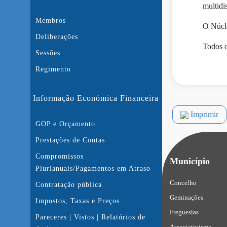
multidi
Membros
O Núcle
Deliberações
Todos o
Sessões
Regimento
Informação Económica Financeira
Imprimir
GOP e Orçamento
Prestações de Contas
Compromissos
Município
Plurianuais/Pagamentos em Atraso
Concelho
Contratação pública
Geminações
Impostos, Taxas e Preços
Freguesias
Pareceres | Vistos | Relatórios de
Associativismo