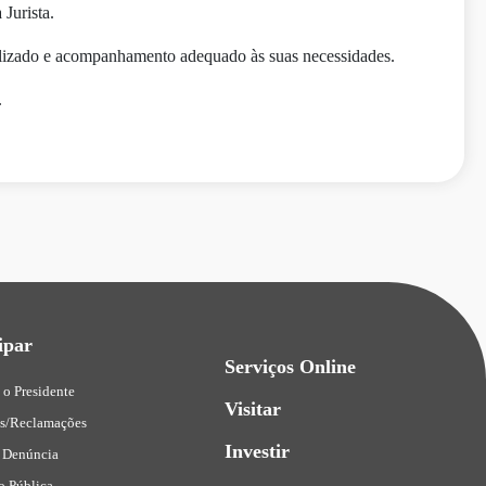
Jurista.
lizado e acompanhamento adequado às suas necessidades.
.
ipar
Serviços Online
 o Presidente
Visitar
es/Reclamações
Investir
 Denúncia
o Pública