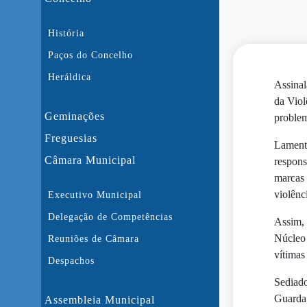
História
Paços do Concelho
Heráldica
Assinal
da Viol
Geminações
problem
Freguesias
Lamenta
Câmara Municipal
respons
marcas 
violênc
Executivo Municipal
Delegação de Competências
Assim, 
Núcleo 
Reuniões de Câmara
vítimas
Despachos
Sediado
Guarda,
Assembleia Municipal