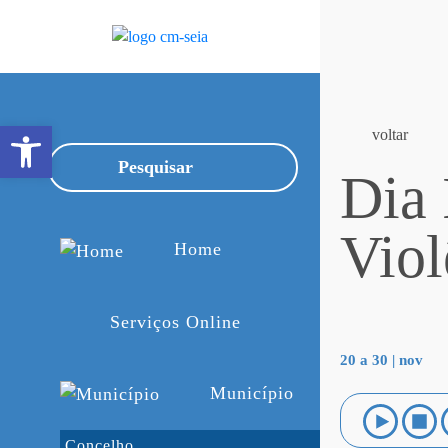
Open toolbar
voltar
Dia 
Viol
Home
Serviços Online
20 a 30 | nov
Município
Concelho