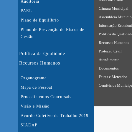
Auditoria
Câmara Municipal
PAEL
Assembleia Municip
Plano de Equilíbrio
Informação Económi
Plano de Prevenção de Riscos de
Política da Qualidad
Gestão
Recursos Humanos
Proteção Civil
Política da Qualidade
Atendimento
Recursos Humanos
Documentos
Feiras e Mercados
Organograma
Cemitérios Municipa
Mapa de Pessoal
Procedimentos Concursais
Visão e Missão
Acordo Coletivo de Trabalho 2019
SIADAP