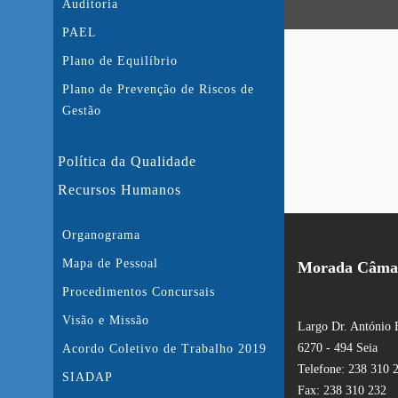
Auditoria
PAEL
Plano de Equilíbrio
Plano de Prevenção de Riscos de
Gestão
Política da Qualidade
Recursos Humanos
Organograma
Mapa de Pessoal
Morada Câmar
Procedimentos Concursais
Visão e Missão
Largo Dr. António 
6270 - 494 Seia
Acordo Coletivo de Trabalho 2019
Telefone: 238 310 
SIADAP
Fax: 238 310 232