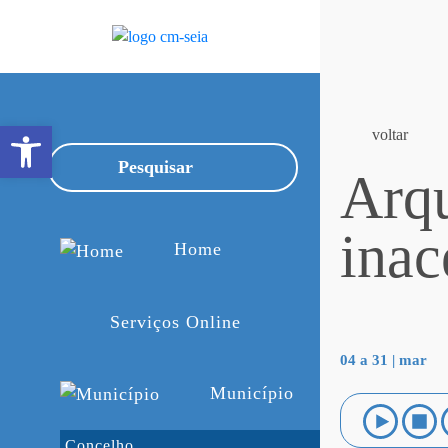
Open toolbar
voltar
Arqu
inac
Home
Serviços Online
04 a 31 | mar
Município
Concelho