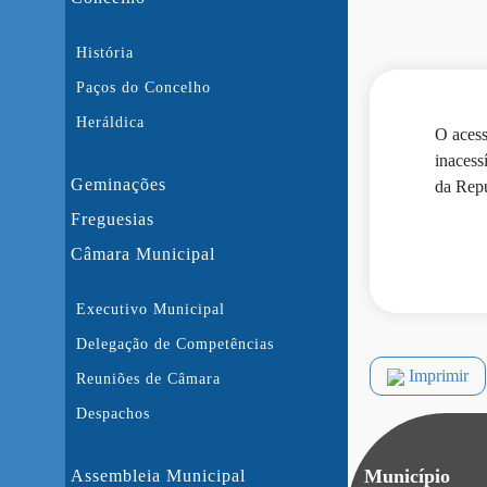
História
Paços do Concelho
Heráldica
O acess
inacess
Geminações
da Repú
Freguesias
Câmara Municipal
Executivo Municipal
Delegação de Competências
Imprimir
Reuniões de Câmara
Despachos
Município
Assembleia Municipal