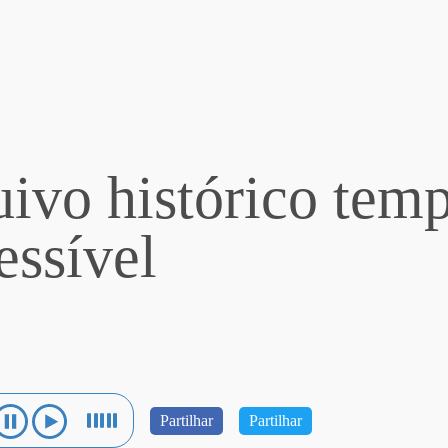
ivo histórico tem
essível
Partilhar
Partilhar