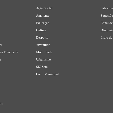
Ação Social
Fale com
Ambiente
Sugestõ
Educação
Canal de
Cultura
Discussã
Desporto
Livro de
al
Juventude
ca Financeira
Mobilidade
e
Urbanismo
SIG Seia
Canil Municipal
is