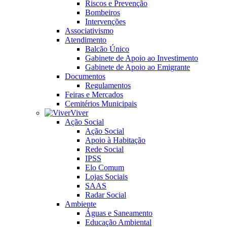
Riscos e Prevenção
Bombeiros
Intervenções
Associativismo
Atendimento
Balcão Único
Gabinete de Apoio ao Investimento
Gabinete de Apoio ao Emigrante
Documentos
Regulamentos
Feiras e Mercados
Cemitérios Municipais
Viver
Ação Social
Ação Social
Apoio à Habitação
Rede Social
IPSS
Elo Comum
Lojas Sociais
SAAS
Radar Social
Ambiente
Águas e Saneamento
Educação Ambiental