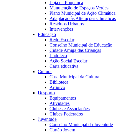
Loja da Poupança
Manutenção de Espaços Verdes
Plano Municipal de Ação Climática
Adaptação às Alterações Climáticas
Resíduos Urbanos
Intervenções
Educação
Rede Escolar
Conselho Municipal de Educação
Cidade Amiga das Crianças
Ludoteca
Ação Social Escolar
Carta educativa
Cultura
Casa Municipal da Cultura
Biblioteca
Arquivo
Desporto
Equipamentos
Atividades
Clubes e Associações
Clubes Federados
Juventude
Conselho Municipal da Juventude
Cartão Jovem