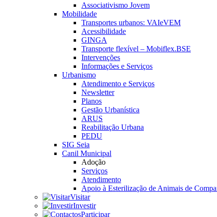
Associativismo Jovem
Mobilidade
Transportes urbanos: VAIeVEM
Acessibilidade
GINGA
Transporte flexível – Mobiflex.BSE
Intervenções
Informações e Serviços
Urbanismo
Atendimento e Serviços
Newsletter
Planos
Gestão Urbanística
ARUS
Reabilitação Urbana
PEDU
SIG Seia
Canil Municipal
Adoção
Serviços
Atendimento
Apoio à Esterilização de Animais de Compa
Visitar
Investir
Participar