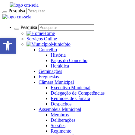
Pesquisa
Pesquisa
Home
Open toolbar
Serviços Online
Município
Concelho
História
Paços do Concelho
Heráldica
Geminações
Freguesias
Câmara Municipal
Executivo Municipal
Delegação de Competências
Reuniões de Câmara
Despachos
Assembleia Municipal
Membros
Deliberações
Sessões
Regimento