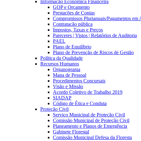
Informação Económica Financeira
GOP e Orçamento
Prestações de Contas
Compromissos Plurianuais/Pagamentos em 
Contratação pública
Impostos, Taxas e Preços
Pareceres | Vistos | Relatórios de Auditoria
PAEL
Plano de Equilíbrio
Plano de Prevenção de Riscos de Gestão
Política da Qualidade
Recursos Humanos
Organograma
Mapa de Pessoal
Procedimentos Concursais
Visão e Missão
Acordo Coletivo de Trabalho 2019
SIADAP
Código de Ética e Conduta
Proteção Civil
Serviço Municipal de Proteção Civil
Comissão Municipal de Proteção Civil
Planeamento e Planos de Emergência
Gabinete Florestal
Comissão Municipal Defesa da Floresta