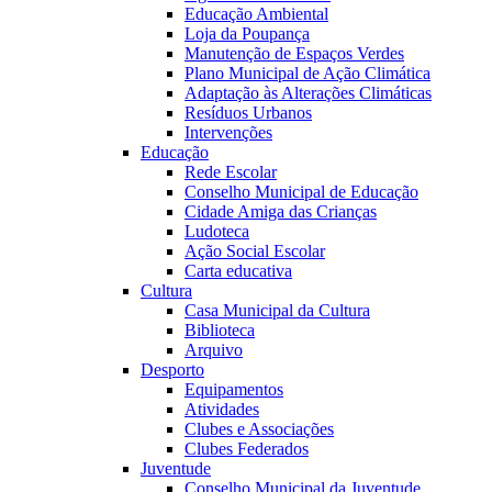
Educação Ambiental
Loja da Poupança
Manutenção de Espaços Verdes
Plano Municipal de Ação Climática
Adaptação às Alterações Climáticas
Resíduos Urbanos
Intervenções
Educação
Rede Escolar
Conselho Municipal de Educação
Cidade Amiga das Crianças
Ludoteca
Ação Social Escolar
Carta educativa
Cultura
Casa Municipal da Cultura
Biblioteca
Arquivo
Desporto
Equipamentos
Atividades
Clubes e Associações
Clubes Federados
Juventude
Conselho Municipal da Juventude