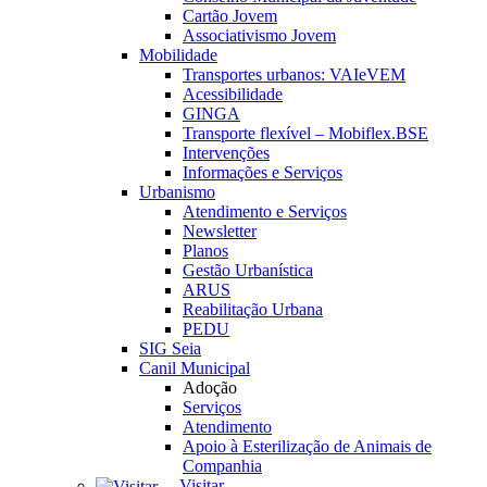
Cartão Jovem
Associativismo Jovem
Mobilidade
Transportes urbanos: VAIeVEM
Acessibilidade
GINGA
Transporte flexível – Mobiflex.BSE
Intervenções
Informações e Serviços
Urbanismo
Atendimento e Serviços
Newsletter
Planos
Gestão Urbanística
ARUS
Reabilitação Urbana
PEDU
SIG Seia
Canil Municipal
Adoção
Serviços
Atendimento
Apoio à Esterilização de Animais de
Companhia
Visitar