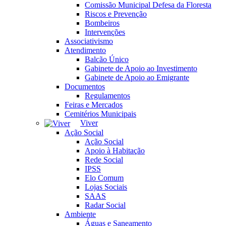
Comissão Municipal Defesa da Floresta
Riscos e Prevenção
Bombeiros
Intervenções
Associativismo
Atendimento
Balcão Único
Gabinete de Apoio ao Investimento
Gabinete de Apoio ao Emigrante
Documentos
Regulamentos
Feiras e Mercados
Cemitérios Municipais
Viver
Ação Social
Ação Social
Apoio à Habitação
Rede Social
IPSS
Elo Comum
Lojas Sociais
SAAS
Radar Social
Ambiente
Águas e Saneamento