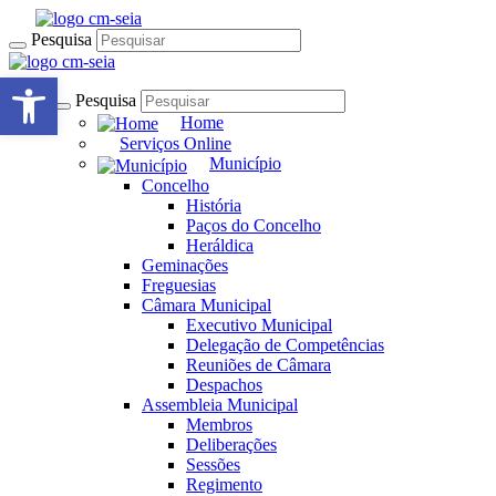
Pesquisa
Open toolbar
Pesquisa
Home
Serviços Online
Município
Concelho
História
Paços do Concelho
Heráldica
Geminações
Freguesias
Câmara Municipal
Executivo Municipal
Delegação de Competências
Reuniões de Câmara
Despachos
Assembleia Municipal
Membros
Deliberações
Sessões
Regimento