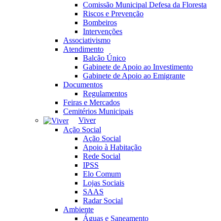
Comissão Municipal Defesa da Floresta
Riscos e Prevenção
Bombeiros
Intervenções
Associativismo
Atendimento
Balcão Único
Gabinete de Apoio ao Investimento
Gabinete de Apoio ao Emigrante
Documentos
Regulamentos
Feiras e Mercados
Cemitérios Municipais
Viver
Ação Social
Ação Social
Apoio à Habitação
Rede Social
IPSS
Elo Comum
Lojas Sociais
SAAS
Radar Social
Ambiente
Águas e Saneamento