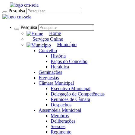
Pesquisa
Pesquisa
Home
Serviços Online
Município
Concelho
História
Paços do Concelho
Heráldica
Geminações
Freguesias
Câmara Municipal
Executivo Municipal
Delegação de Competências
Reuniões de Câmara
Despachos
Assembleia Municipal
Membros
Deliberações
Sessões
Regimento