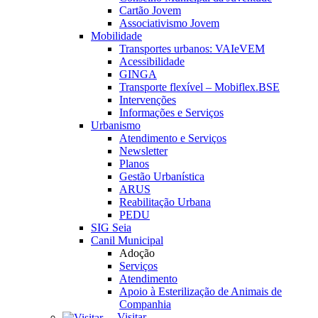
Cartão Jovem
Associativismo Jovem
Mobilidade
Transportes urbanos: VAIeVEM
Acessibilidade
GINGA
Transporte flexível – Mobiflex.BSE
Intervenções
Informações e Serviços
Urbanismo
Atendimento e Serviços
Newsletter
Planos
Gestão Urbanística
ARUS
Reabilitação Urbana
PEDU
SIG Seia
Canil Municipal
Adoção
Serviços
Atendimento
Apoio à Esterilização de Animais de
Companhia
Visitar