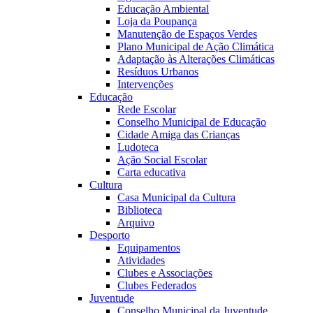
Educação Ambiental
Loja da Poupança
Manutenção de Espaços Verdes
Plano Municipal de Ação Climática
Adaptação às Alterações Climáticas
Resíduos Urbanos
Intervenções
Educação
Rede Escolar
Conselho Municipal de Educação
Cidade Amiga das Crianças
Ludoteca
Ação Social Escolar
Carta educativa
Cultura
Casa Municipal da Cultura
Biblioteca
Arquivo
Desporto
Equipamentos
Atividades
Clubes e Associações
Clubes Federados
Juventude
Conselho Municipal da Juventude