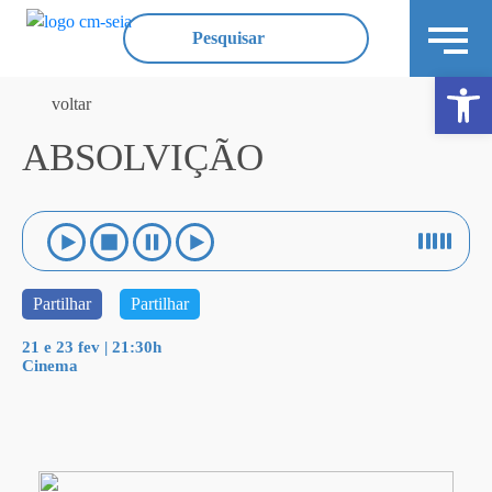
Ope
voltar
ABSOLVIÇÃO
Partilhar
Partilhar
21 e 23 fev | 21:30h
Cinema