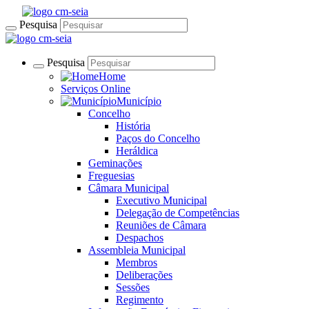
Pesquisa
Pesquisa
Home
Serviços Online
Município
Concelho
História
Paços do Concelho
Heráldica
Geminações
Freguesias
Câmara Municipal
Executivo Municipal
Delegação de Competências
Reuniões de Câmara
Despachos
Assembleia Municipal
Membros
Deliberações
Sessões
Regimento