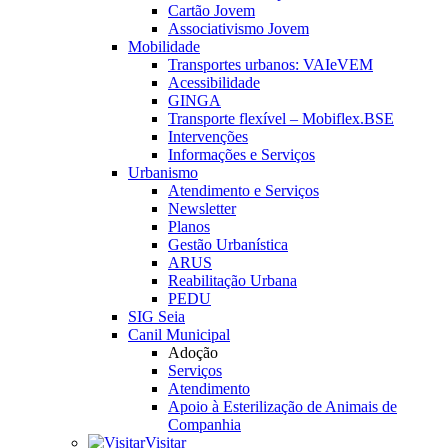
Cartão Jovem
Associativismo Jovem
Mobilidade
Transportes urbanos: VAIeVEM
Acessibilidade
GINGA
Transporte flexível – Mobiflex.BSE
Intervenções
Informações e Serviços
Urbanismo
Atendimento e Serviços
Newsletter
Planos
Gestão Urbanística
ARUS
Reabilitação Urbana
PEDU
SIG Seia
Canil Municipal
Adoção
Serviços
Atendimento
Apoio à Esterilização de Animais de
Companhia
Visitar