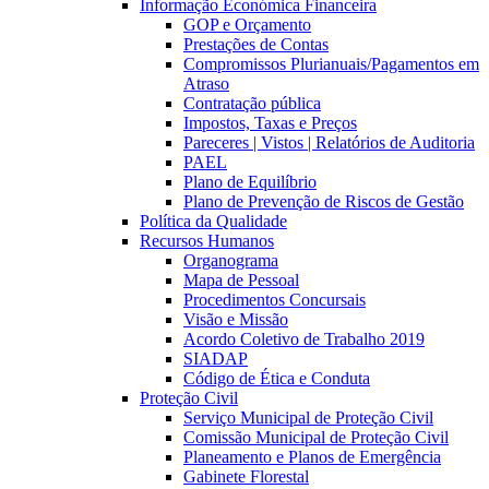
Informação Económica Financeira
GOP e Orçamento
Prestações de Contas
Compromissos Plurianuais/Pagamentos em
Atraso
Contratação pública
Impostos, Taxas e Preços
Pareceres | Vistos | Relatórios de Auditoria
PAEL
Plano de Equilíbrio
Plano de Prevenção de Riscos de Gestão
Política da Qualidade
Recursos Humanos
Organograma
Mapa de Pessoal
Procedimentos Concursais
Visão e Missão
Acordo Coletivo de Trabalho 2019
SIADAP
Código de Ética e Conduta
Proteção Civil
Serviço Municipal de Proteção Civil
Comissão Municipal de Proteção Civil
Planeamento e Planos de Emergência
Gabinete Florestal