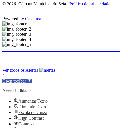
© 2026. Câmara Municipal de Seia .
Política de privacidade
Powered by
Celeuma
Trânsito e estacionamento condicionados em Seia
Trânsito e estacionamento condicionados em Seia
Publicitação da justificação de incumprimento das normas técnicas de acessibilidade – Hotel Eurosol Seia Camelo
Encerramento temporário do Complexo Desportivo Municipal 2
Ence
Execução de Faixa de Gestão de Combustível de 2026 a cargo da E-REDES
Ver todos os Alertas
4
Open toolbar
Accessibilidade
Aumentar Texto
Diminuir Texto
Escala de Cinza
High Contrast
Contraste