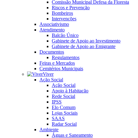
Comissão Municipal Defesa da Floresta
Riscos e Prevenção
Bombeiros
Intervenções
Associativismo
Atendimento
Balcão Único
Gabinete de Apoio ao Investimento
Gabinete de Apoio ao Emigrante
Documentos
Regulamentos
Feiras e Mercados
Cemitérios Municipais
Viver
Ação Social
Ação Social
Apoio à Habitação
Rede Social
IPSS
Elo Comum
Lojas Sociais
SAAS
Radar Social
Ambiente
Águas e Saneamento