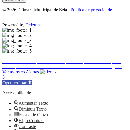
© 2026. Câmara Municipal de Seia .
Política de privacidade
Powered by
Celeuma
Publicitação da justificação de incumprimento das normas técnicas de acessibilidade – Hotel Eurosol Seia Camelo
Encerramento temporário do Complexo Desportivo Municipal 2
Ence
Execução de Faixa de Gestão de Combustível de 2026 a cargo da E-REDES
Ver todos os Alertas
3
Open toolbar
Accessibilidade
Aumentar Texto
Diminuir Texto
Escala de Cinza
High Contrast
Contraste