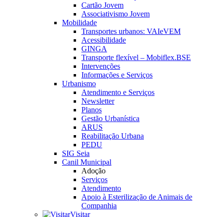
Cartão Jovem
Associativismo Jovem
Mobilidade
Transportes urbanos: VAIeVEM
Acessibilidade
GINGA
Transporte flexível – Mobiflex.BSE
Intervenções
Informações e Serviços
Urbanismo
Atendimento e Serviços
Newsletter
Planos
Gestão Urbanística
ARUS
Reabilitação Urbana
PEDU
SIG Seia
Canil Municipal
Adoção
Serviços
Atendimento
Apoio à Esterilização de Animais de
Companhia
Visitar