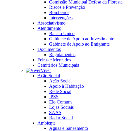
Comissão Municipal Defesa da Floresta
Riscos e Prevenção
Bombeiros
Intervenções
Associativismo
Atendimento
Balcão Único
Gabinete de Apoio ao Investimento
Gabinete de Apoio ao Emigrante
Documentos
Regulamentos
Feiras e Mercados
Cemitérios Municipais
Viver
Ação Social
Ação Social
Apoio à Habitação
Rede Social
IPSS
Elo Comum
Lojas Sociais
SAAS
Radar Social
Ambiente
Águas e Saneamento