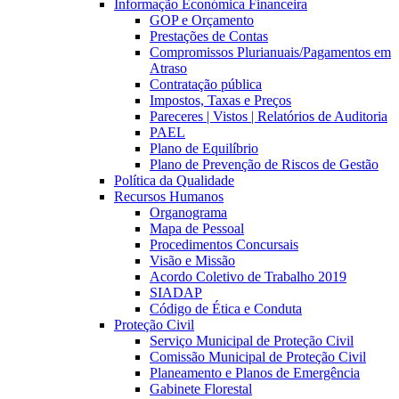
Informação Económica Financeira
GOP e Orçamento
Prestações de Contas
Compromissos Plurianuais/Pagamentos em
Atraso
Contratação pública
Impostos, Taxas e Preços
Pareceres | Vistos | Relatórios de Auditoria
PAEL
Plano de Equilíbrio
Plano de Prevenção de Riscos de Gestão
Política da Qualidade
Recursos Humanos
Organograma
Mapa de Pessoal
Procedimentos Concursais
Visão e Missão
Acordo Coletivo de Trabalho 2019
SIADAP
Código de Ética e Conduta
Proteção Civil
Serviço Municipal de Proteção Civil
Comissão Municipal de Proteção Civil
Planeamento e Planos de Emergência
Gabinete Florestal