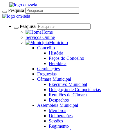
Pesquisa
Pesquisa
Home
Serviços Online
Município
Concelho
História
Paços do Concelho
Heráldica
Geminações
Freguesias
Câmara Municipal
Executivo Municipal
Delegação de Competências
Reuniões de Câmara
Despachos
Assembleia Municipal
Membros
Deliberações
Sessões
Regimento