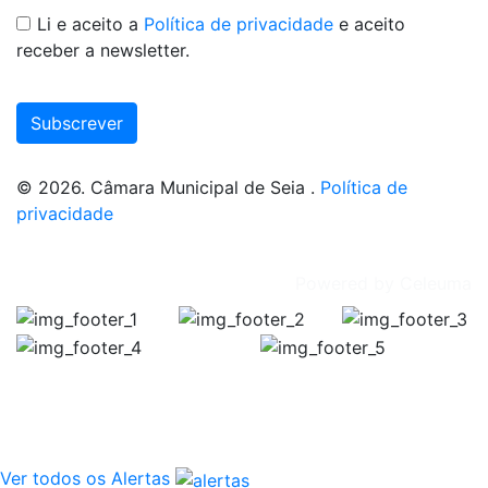
Li e aceito a
Política de privacidade
e aceito
receber a newsletter.
Subscrever
© 2026. Câmara Municipal de Seia .
Política de
privacidade
Powered by
Celeuma
Publicitação da justificação de incumprimento das normas
Encerra
Execução de Faixa 
Ver todos os Alertas