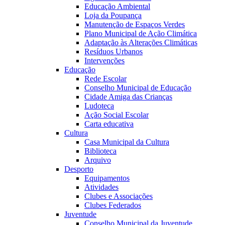
Educação Ambiental
Loja da Poupança
Manutenção de Espaços Verdes
Plano Municipal de Ação Climática
Adaptação às Alterações Climáticas
Resíduos Urbanos
Intervenções
Educação
Rede Escolar
Conselho Municipal de Educação
Cidade Amiga das Crianças
Ludoteca
Ação Social Escolar
Carta educativa
Cultura
Casa Municipal da Cultura
Biblioteca
Arquivo
Desporto
Equipamentos
Atividades
Clubes e Associações
Clubes Federados
Juventude
Conselho Municipal da Juventude