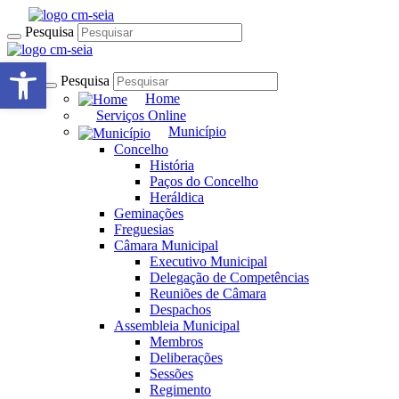
Pesquisa
Open toolbar
Pesquisa
Home
Serviços Online
Município
Concelho
História
Paços do Concelho
Heráldica
Geminações
Freguesias
Câmara Municipal
Executivo Municipal
Delegação de Competências
Reuniões de Câmara
Despachos
Assembleia Municipal
Membros
Deliberações
Sessões
Regimento