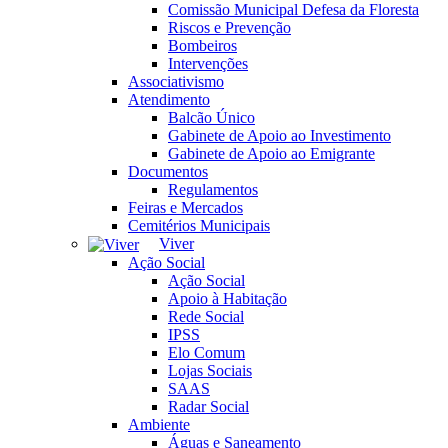
Comissão Municipal Defesa da Floresta
Riscos e Prevenção
Bombeiros
Intervenções
Associativismo
Atendimento
Balcão Único
Gabinete de Apoio ao Investimento
Gabinete de Apoio ao Emigrante
Documentos
Regulamentos
Feiras e Mercados
Cemitérios Municipais
Viver
Ação Social
Ação Social
Apoio à Habitação
Rede Social
IPSS
Elo Comum
Lojas Sociais
SAAS
Radar Social
Ambiente
Águas e Saneamento