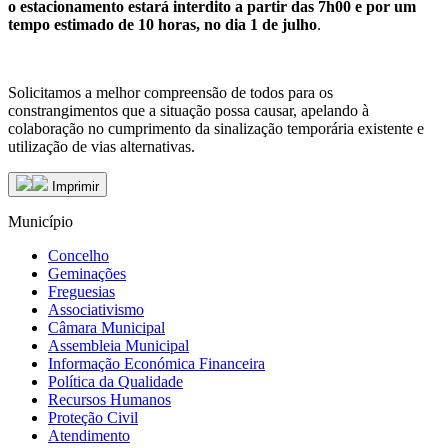
o estacionamento estará interdito a partir das 7h00 e por um
tempo estimado de 10 horas, no dia 1 de julho
.
Solicitamos a melhor compreensão de todos para os
constrangimentos que a situação possa causar, apelando à
colaboração no cumprimento da sinalização temporária existente e
utilização de vias alternativas.
Imprimir
Município
Concelho
Geminações
Freguesias
Associativismo
Câmara Municipal
Assembleia Municipal
Informação Económica Financeira
Política da Qualidade
Recursos Humanos
Proteção Civil
Atendimento