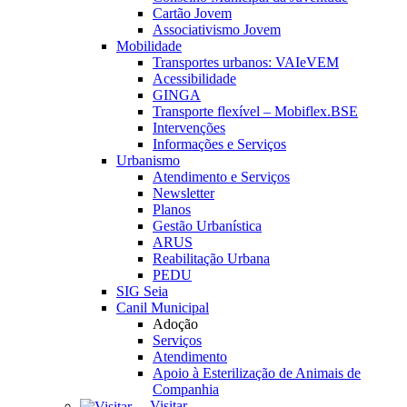
Cartão Jovem
Associativismo Jovem
Mobilidade
Transportes urbanos: VAIeVEM
Acessibilidade
GINGA
Transporte flexível – Mobiflex.BSE
Intervenções
Informações e Serviços
Urbanismo
Atendimento e Serviços
Newsletter
Planos
Gestão Urbanística
ARUS
Reabilitação Urbana
PEDU
SIG Seia
Canil Municipal
Adoção
Serviços
Atendimento
Apoio à Esterilização de Animais de
Companhia
Visitar