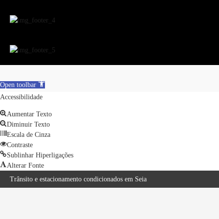
Open toolbar
Accessibilidade
Aumentar Texto
Diminuir Texto
Escala de Cinza
Contraste
Sublinhar Hiperligações
Alterar Fonte
Reset
Trânsito e estacionamento condicionados em Seia
Publicitação da justificação de incumprimento das normas técnicas de acessibilidade – Hotel Eurosol Seia Camelo
Encerramento temporário do Complexo Desportivo Municipal 2