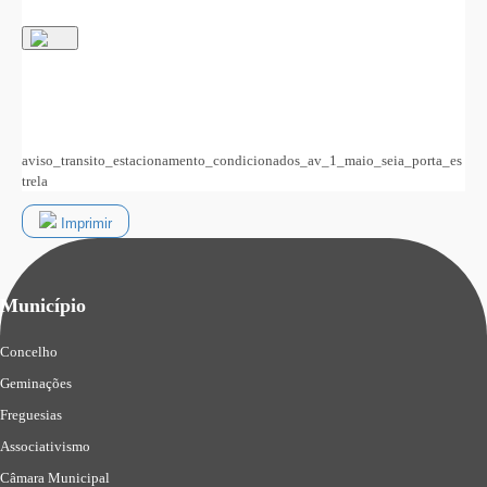
aviso_transito_estacionamento_condicionados_av_1_maio_seia_porta_es
trela
Imprimir
Município
Concelho
Geminações
Freguesias
Associativismo
Câmara Municipal