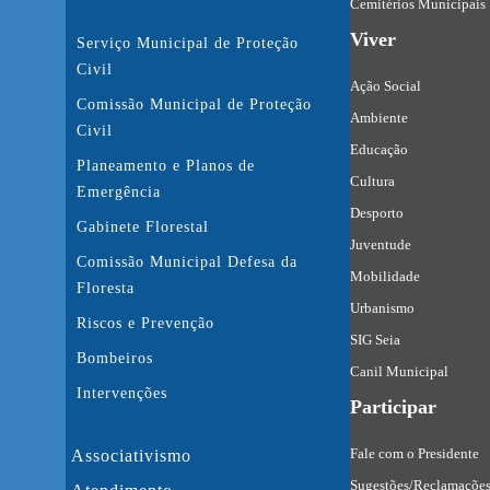
Cemitérios Municipais
Viver
Serviço Municipal de Proteção
Civil
Ação Social
Comissão Municipal de Proteção
Ambiente
Civil
Educação
Planeamento e Planos de
Cultura
Emergência
Desporto
Gabinete Florestal
Juventude
Comissão Municipal Defesa da
Mobilidade
Floresta
Urbanismo
Riscos e Prevenção
SIG Seia
Bombeiros
Canil Municipal
Intervenções
Participar
Fale com o Presidente
Associativismo
Sugestões/Reclamaçõe