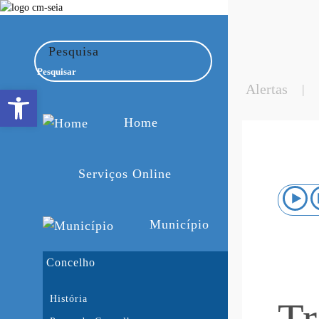
Pesquisa
Alertas
|
Open toolbar
Home
Serviços Online
Município
Concelho
História