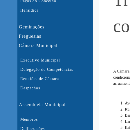
Tr
Paços do Concelho
Heráldica
co
Geminações
Freguesias
Câmara Municipal
Executivo Municipal
Delegação de Competências
A Câmara 
condiciona
Reuniões de Câmara
arruament
Despachos
Av
Assembleia Municipal
Ru
Ba
Membros
La
Bai
Deliberações