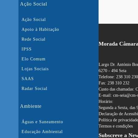
Ação Social
Ação Social
Apoio à Habitação
Rede Social
Morada Câmara 
IPSS
Elo Comum
Largo Dr. António Bor
Lojas Sociais
6270 - 494 Seia
Telefone: 238 310 230
SAAS
Fax: 238 310 232
Radar Social
Custo das chamadas: C
E-mail: cm-seia@cm-s
Horário:
Ambiente
Segunda a Sexta, das 
Declaração de Acessib
Política de privacidad
Águas e Saneamento
Termos e condições
Educação Ambiental
Subscreve a New