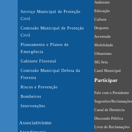
Ambiente
Educação
Serviço Municipal de Proteção
Civil
Cultura
Desporto
Comissão Municipal de Proteção
Civil
Juventude
Planeamento e Planos de
Mobilidade
Emergência
Urbanismo
Gabinete Florestal
SIG Seia
Comissão Municipal Defesa da
Canil Municipal
Floresta
Participar
Riscos e Prevenção
Fale com o Presidente
Bombeiros
Sugestões/Reclamaçõe
Intervenções
Canal de Denúncia
Discussão Pública
Associativismo
Livro de Reclamações