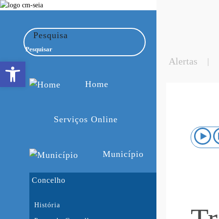
Pesquisa
Alertas
|
Open toolbar
Home
Serviços Online
Município
Concelho
História