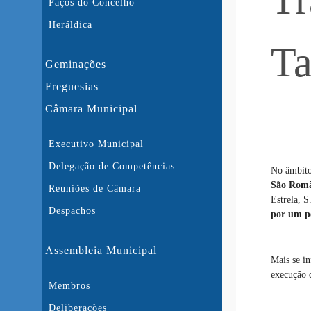
Tr
Paços do Concelho
Heráldica
Ta
Geminações
Freguesias
Câmara Municipal
Executivo Municipal
Delegação de Competências
No âmbito
São Rom
Reuniões de Câmara
Estrela, S
Despachos
por um pe
Assembleia Municipal
Mais se in
execução 
Membros
Deliberações