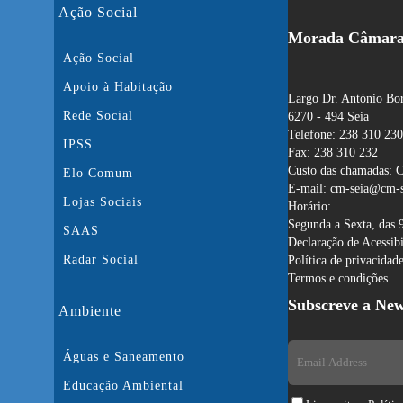
Ação Social
Morada Câmara 
Ação Social
Apoio à Habitação
Largo Dr. António Bor
Rede Social
6270 - 494 Seia
Telefone: 238 310 230
IPSS
Fax: 238 310 232
Custo das chamadas: C
Elo Comum
E-mail: cm-seia@cm-s
Lojas Sociais
Horário:
Segunda a Sexta, das 
SAAS
Declaração de Acessib
Radar Social
Política de privacidad
Termos e condições
Subscreve a New
Ambiente
Águas e Saneamento
Educação Ambiental