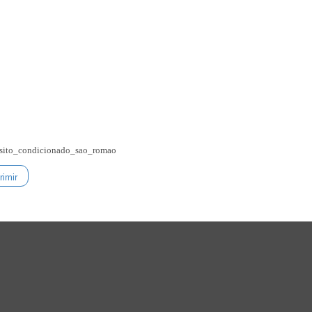
nsito_condicionado_sao_romao
imir